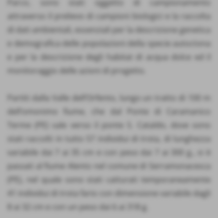
Parco, sono stati oggetto di campionamento
attraverso il prelievo di campioni biologici e la raccolta
di dati ambientali, essenziali per la descrizione genetica
e demografica delle popolazioni della specie autoctona
e per la descrizione degli habitat di acqua dolce ed il
monitoraggio delle azioni di progetto.
Partiti dalla Valle dell’Orfento, lungo un tratto di 100 m
dell’omonimo fiume, che dal Ponte di Caramanico
Terme (PE) sale verso il ponte S. Cataldo, dove sono
stati raccolti in tutto 57 individui di trota, di lunghezza
variabile dai 7 ai 35 cm e con peso dai 7 ai 300 g., si è
passati al fiume Alento nel comune di Serramonacesca
(PE), nel quale sono stati catturati temporaneamente
41 individui di trota fario con dimensione variabile dagli
8 ai 32 cm e con un peso dai 6 ai 318 g.