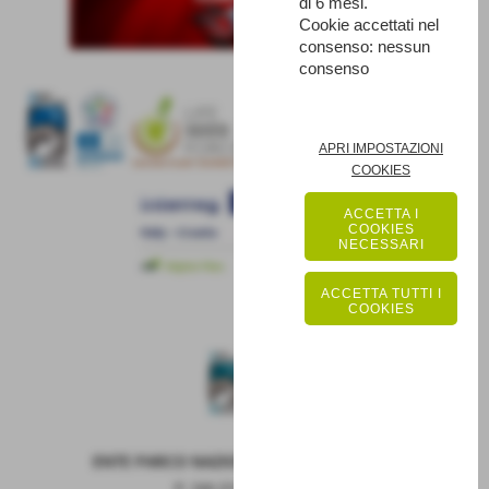
di 6 mesi.
Cookie accettati nel
consenso: nessun
consenso
APRI IMPOSTAZIONI
COOKIES
ACCETTA I
COOKIES
NECESSARI
ACCETTA TUTTI I
COOKIES
ENTE PARCO NAZIONALE DELLA MAIELLA
P. IVA 01815660699