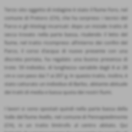
Terzo sito oggetto di indagine è stato il fiume Foro, nel
comune di Pretoro (CH), che ha sorpreso i tecnici del
Parco e gli ittiologi incaricati: dopo un iniziale tratto di
secca trovato nella parte bassa, risalendo il letto del
fiume, nel tratto ricompreso all’interno dei confini del
Parco, il corso d’acqua di nuovo presente con una
discreta portata, ha regalato una buona presenza di
trote: 59 individui, di lunghezza variabile dagli 8 ai 28
cm e con peso dai 7 ai 207 g. In questo tratto, inoltre, è
stato catturato un individuo di Barbo, abitante abituale
dei tratti di media e bassa quota dei nostri fiumi.
I lavori si sono spostati quindi nella parte bassa della
Valle del fiume Avello, nel comune di Pennapiedimonte
(CH), in un tratto limitrofo al centro abitato. Qui