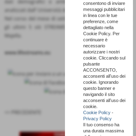
dati demografici e ambientali saranno raccolti e
consentono di inviare
messaggi pubblicitari
analizzati dall’ Università degli Studi di Perugia.
in linea con le tue
Nel corso del mese di settembre verranno campionati
preferenze, come
gli ultimi 5 siti STREAMS del Parco Nazionale della
dettagliato nella
Cookie Policy. Per
Majella.
continuare è
necessario
autorizzare i nostri
www.lifestreams.eu
cookie. Cliccando sul
pulsante
ACCONSENTO,
acconsenti all'uso dei
cookie. Ignorando
questo banner e
navigando il sito
acconsenti all'uso dei
cookie.
<< PRECEDENTE
SUCCESSIVO >>
Cookie Policy
-
Privacy Policy
Il tuo consenso ha
una durata massima