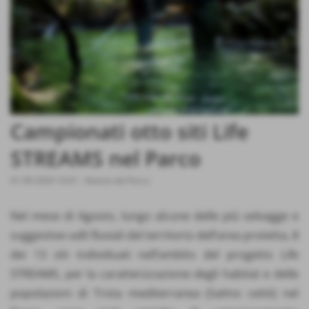
Campionati otto siti Life
STREAMS nel Parco
01-09-2020 10:41
-
Notizie dal Parco
Nel mese di Agosto, lungo alcune delle più selvagge e
suggestive valli fluviali del territorio dell’area protetta, 8
dei 13 siti individuati nell’ambito del progetto Life
STREAMS, per la caratterizzazione degli habitat e delle
popolazioni di Trota mediterranea (Salmo cettii) nel