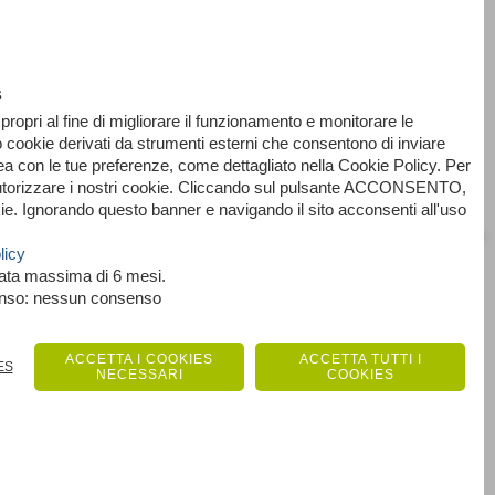
s
propri al fine di migliorare il funzionamento e monitorare le
o cookie derivati da strumenti esterni che consentono di inviare
nea con le tue preferenze, come dettagliato nella Cookie Policy. Per
utorizzare i nostri cookie. Cliccando sul pulsante ACCONSENTO,
ie. Ignorando questo banner e navigando il sito acconsenti all'uso
SUCCESSIVO >>
licy
rata massima di 6 mesi.
enso: nessun consenso
ACCETTA I COOKIES
ACCETTA TUTTI I
ES
NECESSARI
COOKIES