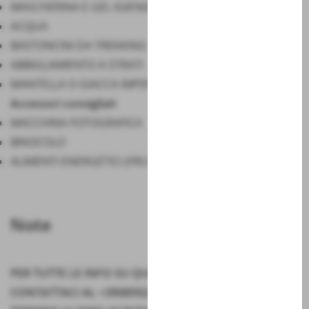
MASCHERINA E GEL IGIENIZZANTE
ACQUA
BASTONCINI DA TREKKING
ABBIGLIAMENTO A STRATI
MANTELLA O GIACCA IMPERMEABILE
Accessori consigliati
MACCHINA FOTOGRAFICA
BINOCOLO
ALIMENTI ENERGETICI (FRUTTA SECCA, BARRETTE ECC.)
Note
PER TUTTE LE INFO SU QUESTA PROPOSTA DI VISITA
CONTATTACI AL +39085922343