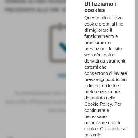
TERMINE ULTIMO ISCRIZIONI: ENTRO IL GIORNO
Utilizziamo i
PRECEDENTE ALLE ORE 18
cookies
Questo sito utilizza
cookie propri al fine
di migliorare il
funzionamento e
monitorare le
prestazioni del sito
web e/o cookie
derivati da strumenti
esterni che
consentono di inviare
PRENOTA
messaggi pubblicitari
in linea con le tue
preferenze, come
la prenotazione non comporta nessun obbligo
dettagliato nella
una volta effettuata la prenotazione sarete ricontattati
Cookie Policy. Per
dal nostro Centro
continuare è
necessario
autorizzare i nostri
cookie. Cliccando sul
pulsante