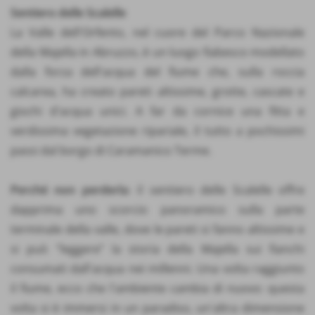
Sentiero delle Scalelle
La Valle dell'Orfento, nel cuore del Parco Nazionale
della Majella in Abruzzo, è un luogo fiabesco modellato
dalla forza dell'acqua del fiume che, sulla roccia
calcarea, ha creato pareti altissime, grotte, cascate e
giochi d'acqua unici. A far da cornice una fitta e
verdissima vegetazione ripariale, il tutto a pochissimi
passi dal borgo di Caramanico Terme.
Perché non perderla
: il sentiero delle Scalelle offre
dapprima uno scorcio panoramico sulla parte
terminale della valle, dove le pareti si fanno altissime e
si può “leggere” la storia della Majella sui fianchi
consumati dall'acqua nei millenni. Una volta raggiunto
il fiume, ecco che l'ambiente cambia di nuovo: questa
volta si è immersi in un paradiso, un'altra dimensione