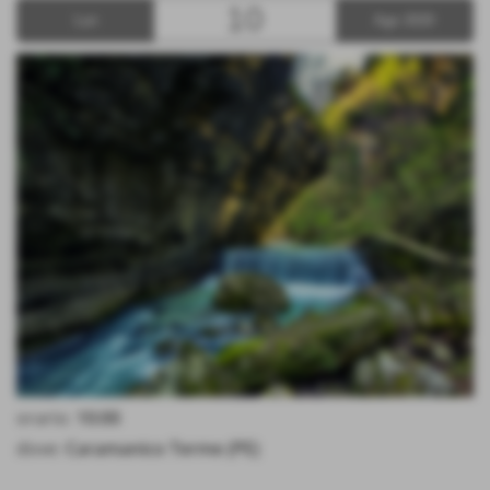
10
Lun
Ago 2020
orario:
10:00
dove:
Caramanico Terme (PE)