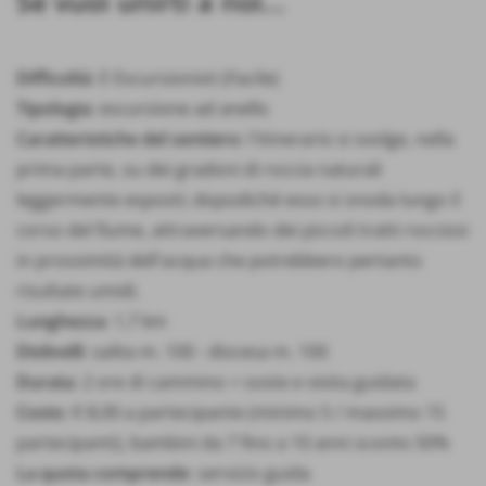
Se vuoi unirti a noi...
Difficoltà
: E Escursionisti (Facile)
Tipologia
: escursione ad anello
Caratteristiche del sentiero
: l'itinerario si svolge, nella
prima parte, su dei gradoni di roccia naturali
leggermente esposti; dopodiché esso si snoda lungo il
corso del fiume, attraversando dei piccoli tratti rocciosi
in prossimità dell'acqua che potrebbero pertanto
risultate umidi.
Lunghezza
: 1,7 km
Dislivelli
: salita m. 100 - discesa m. 100
Durata
: 2 ore di cammino + soste e visita guidata
Costo
: € 8,00 a partecipante (minimo 5 / massimo 15
partecipanti), bambini da 7 fino a 10 anni sconto 50%
La quota comprende
: servizio guida