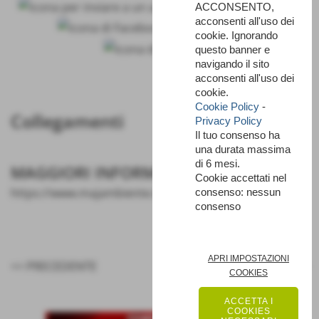
ACCONSENTO,
acconsenti all'uso dei
cookie. Ignorando
questo banner e
navigando il sito
acconsenti all'uso dei
cookie.
Cookie Policy
-
Collegamenti
Privacy Policy
Il tuo consenso ha
una durata massima
di 6 mesi.
MAGGIORI INFORMAZIONI
Cookie accettati nel
https://www.majambiente.it
consenso: nessun
consenso
APRI IMPOSTAZIONI
<< PRECEDENTE
SUCCESSIVO >>
COOKIES
ACCETTA I
COOKIES