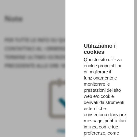
Note
PER TUTTE LE INFO SU QUESTA PROPOSTA DI VISITA
Utilizziamo i
CONTATTACI AL +39085922343
cookies
TERMINE ULTIMO ISCRIZIONI: ENTRO IL GIORNO
Questo sito utilizza
PRECEDENTE ALLE ORE 18
cookie propri al fine
di migliorare il
funzionamento e
monitorare le
prestazioni del sito
web e/o cookie
derivati da strumenti
esterni che
consentono di inviare
messaggi pubblicitari
in linea con le tue
PRENOTA
preferenze, come