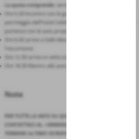
La quota comprende
: servizio guida
Ore 6.30 Incontro con le guide di Majambiente presso il
parcheggio dell'hotel Celidonio a Passo San Leonardo e
partenza con le auto proprie per località Valle Messere.
Ore 6.45 arrivo a Valle Messere e partenza per
l'escursione.
Ore 12.30 arrivo in vetta sul Monte Amaro m. 2793.
Ore 18.30 Rientro alle auto e termine delle attività.
Note
PER TUTTE LE INFO SU QUESTA PROPOSTA DI VISITA
CONTATTACI AL +39085922343
TERMINE ULTIMO ISCRIZIONI: ENTRO IL GIORNO