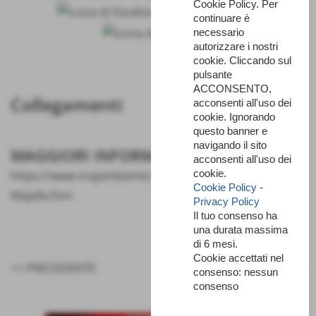
Cookie Policy. Per
continuare è
necessario
autorizzare i nostri
cookie. Cliccando sul
pulsante
ACCONSENTO,
Collegamenti
acconsenti all'uso dei
cookie. Ignorando
questo banner e
navigando il sito
MAGGIORI INFORMAZIONI
acconsenti all'uso dei
cookie.
https://www.majambiente.it/Monte-Amaro-da-Fondo-
Cookie Policy
-
Majella.htm
Privacy Policy
Il tuo consenso ha
una durata massima
di 6 mesi.
Cookie accettati nel
<< PRECEDENTE
SUCCESSIVO >>
consenso: nessun
consenso