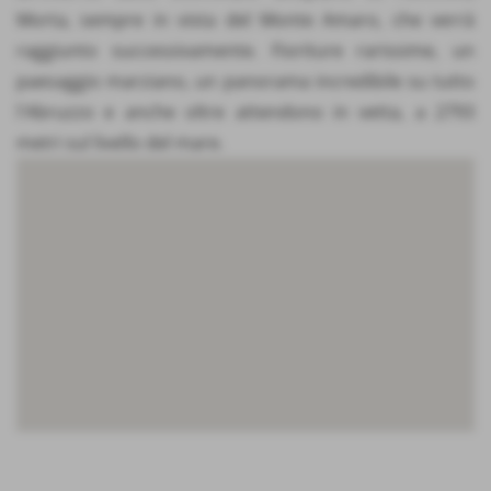
Morta, sempre in vista del Monte Amaro, che verrà
raggiunto successivamente. Fioriture rarissime, un
paesaggio marziano, un panorama incredibile su tutto
l'Abruzzo e anche oltre attendono in vetta, a 2793
metri sul livello del mare.