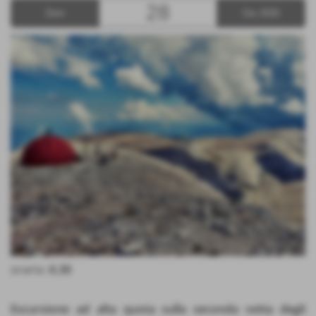
28
Dom
Giu 2020
orario:
6.30
Escursione ad alta quota sulla seconda vetta degli