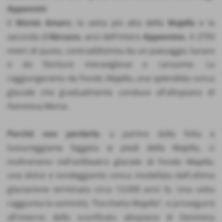
Appennini
Il
Monte Amaro
, la vetta più alta della
Majella
e la
seconda d'
Abruzzo
, anzi dell'intero
Appennino
. A 2793
metri di quota, contraddistinta da un paesaggio lunare
e da fioriture meravigliose e rarissime. La
raggiungeremo da Fondo Majella, una splendida conca
glaciale che gradualmente conduce all'altopiano di
Femmina Morta.
Perché non perderla
: a partire dalla folta e
lussureggiante faggeta ai piedi della Majella, ci
inoltreremo nell'anfiteatro glaciale di Fondo Majella,
una dolce e tondeggiante conca modellata dall'ultima
glaciazione terminata circa 13.000 anni fa. Una volta
raggiunta la sommità, “Forchetta Majella”, si proseguirà
all'interno dello sconfinato altopiano di Femmina