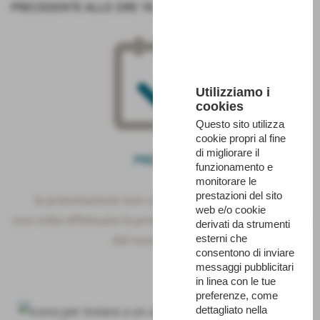
PRECEDENTE ALLE ORE 18
Utilizziamo i
cookies
Questo sito utilizza
cookie propri al fine
di migliorare il
PRENOTA
funzionamento e
monitorare le
prestazioni del sito
la prenotazione non comporta nessun obbligo
web e/o cookie
una volta effettuata la prenotazione sarete ricontattati
derivati da strumenti
dal nostro Centro
esterni che
consentono di inviare
messaggi pubblicitari
in linea con le tue
preferenze, come
dettagliato nella