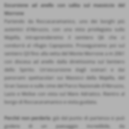
Escursione ad anello con salita sul massiccio del
Morrone
Partendo da Roccacaramanico, uno dei borghi più
autentici d'Abruzzo, con una vista privilegiata sulla
Majella, intraprenderemo il sentiero Q6 che ci
condurrà al rifugio Capoposto. Proseguiremo poi sul
sentiero Q3 fino alla vetta del Monte Morrone a m 2061
con discesa ad anello dalla direttissima sul Sentiero
dello Spirito. Un'escursione dagli scenari e dai
panorami spettacolari sui Massicci della Majella, del
Gran Sasso e sulle cime del Parco Nazionale d'Abruzzo,
Lazio e Molise con vista sul Mare Adriatico. Rientro al
borgo di Roccacaramanico e visita guidata.
Perché non perderla
: già dal punto di partenza si può
godere di un paesaggio incredibile, da