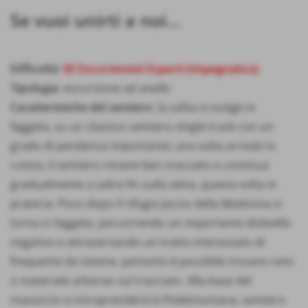
Se vuoi unirti a noi...
Difficoltà
:
EE Escursionisti Esperti (Impegnativa)
Tipologia
: escursione ad anello
Caratteristiche del sentiero
: la salita si svolge in
faggeta, su un classico sentiero single-track con un
grado di pendenza importante; una volta arrivati in
cresta, il sentiero rimane ben tracciato e continua
gradualmente a salire fin sulla vetta, questa volta in
prateria. Poco dopo il rifugio Jaccio della Madonna si
torna in faggeta, percorrendo un importante dislivello
negativo e attraversando un tratto interessato di
frequente da slavine, pertanto è possibile trovare rami
o materiale arboreo sul tracciato. Alla base del
massiccio si intraprenderà la Pedemontana, sentiero