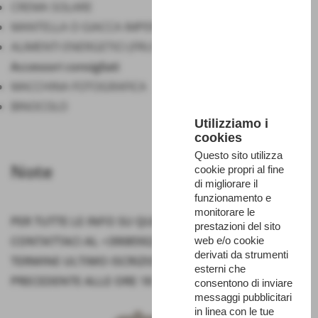
CREMA SOLARE
MANTELLA O GIACCA IMPERMEABILE
ALIMENTI ENERGETICI (FRUTTA SECCA, BARRETTE ECC.)
Accessori consigliati
MACCHINA FOTOGRAFICA
BINOCOLO
Utilizziamo i
cookies
Questo sito utilizza
Note
cookie propri al fine
di migliorare il
funzionamento e
monitorare le
PER TUTTE LE INFO SU QUESTA PROPOSTA DI VISITA
prestazioni del sito
CONTATTACI AL +39085922343
web e/o cookie
derivati da strumenti
TERMINE ULTIMO ISCRIZIONI: ENTRO IL GIORNO
esterni che
PRECEDENTE ALLE ORE 18
consentono di inviare
messaggi pubblicitari
in linea con le tue