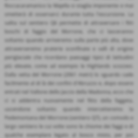
Roccacaramanico la Majella si staglia imponente e mai
smetterà di osservarci durante tutta l'escursione. La
salita sul sentiero Q6 permette di attraversare i fitti
boschi di faggio del Morrone, che ci lasceranno
soltanto quando arriveremo sulla parte più alta, dove
attraverseremo praterie sconfinate e valli di origine
periglaciale che ricordano paesaggi tipici di latitudini
più elevate, come ad esempio le Highlands scozzesi.
Dalla vetta del Morrone (2061 metri) lo sguardo cade
facilmente al di là dei confini d'Abruzzo e, dopo essere
entrati nel Vallone dello Jaccio della Madonna, ecco che
ci si addentra nuovamente nel fitto della faggeta,
uscendone soltanto quando intercetteremo la
Pedemontana del Morrone (sentiero Q7), un comodo e
largo sentiero le cui volte sono le chiome dei faggi e di
qualche esemplare legato al bosco misto, per poi