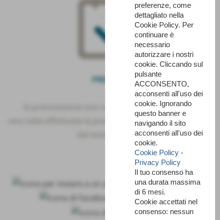
preferenze, come
dettagliato nella
Cookie Policy. Per
continuare è
necessario
autorizzare i nostri
cookie. Cliccando sul
pulsante
PRENOTA
ACCONSENTO,
acconsenti all'uso dei
cookie. Ignorando
la prenotazione non comporta nessun obbligo
questo banner e
una volta effettuata la prenotazione sarete ricontattati
navigando il sito
acconsenti all'uso dei
dal nostro Centro
cookie.
Cookie Policy
-
Privacy Policy
Il tuo consenso ha
una durata massima
di 6 mesi.
Cookie accettati nel
consenso: nessun