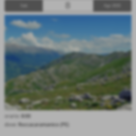
8
Sab
Ago 2020
orario:
8:00
dove:
Roccacaramanico (PE)