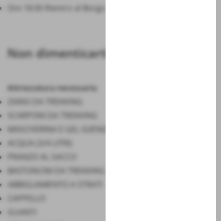
Ore 18.00 Rientro al Borgo.
Non dimenticarti
Attrezzatura necessaria
ZAINO DA TREKKING
SCARPONI DA TREKKING
MASCHERINA E GEL IGIENIZZANTE
ACQUA (3/4 LITRI)
PRANZO AL SACCO
BASTONCINI DA TREKKING
ABBIGLIAMENTO A STRATI
CAPPELLO
GUANTI