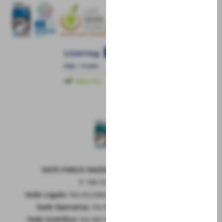
ENTE PARCO NAZIONALE DELLA MAIELLA
P. IVA 01815660699
Sede Legale:
Via Occidentale 6, GUARDIAGRELE (Ch)
Sede Operativa:
Via Badia 28, SULMONA (Aq)
Sede Scietifica:
Via del Vivaio, CARAMANICO T. (Pe)