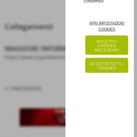
consenso
APRI IMPOSTAZIONI
Collegamenti
COOKIES
ACCETTA I
COOKIES
MAGGIORI INFORMAZIONI
NECESSARI
https://www.majambiente.it
ACCETTA TUTTI I
COOKIES
<< PRECEDENTE
SUCCESSIVO >>