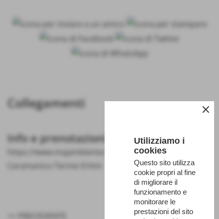
Collegamenti
close
Info e prenotazioni
Utilizziamo i
cookies
https://www.majambiente.it/Storie-e-sapori-di-
Questo sito utilizza
Caramanico-Terme-9.htm
cookie propri al fine
di migliorare il
funzionamento e
monitorare le
prestazioni del sito
<< PRECEDENTE
SUCCESSIVO >>