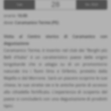
28
Sab
Dic 2019
orario:
10.00
dove:
Caramanico Terme (PE)
Visita al Centro storico di Caramanico con
degustazione
Caramanico Terme, è inserito nel club dei "Borghi più
Belli d'Italia" è un caratteristico paese delle origini
longobarde che si adagia su di un promontorio
naturale tra i fiumi Orta e Orfento, protetto dalla
Majella e dal Morrone. Sarà un piacere scoprire le sue
chiese, le sue strette vie e le antiche porte di accesso
alla cittadella fortificata. L´esperienza di scoperta del
paese si concluderà con una degustazione di prodotti
tipici.