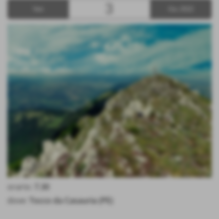
3
Ven
Giu 2022
orario:
7.30
dove:
Tocco da Casauria (PE)