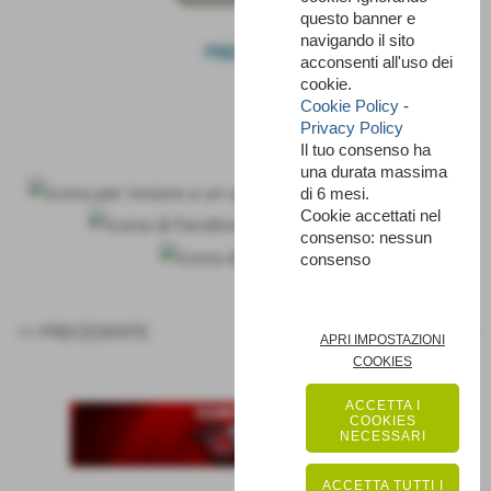
questo banner e
navigando il sito
PRENOTA
acconsenti all'uso dei
cookie.
Cookie Policy
-
Privacy Policy
Il tuo consenso ha
una durata massima
di 6 mesi.
Cookie accettati nel
consenso: nessun
consenso
<< PRECEDENTE
SUCCESSIVO >>
APRI IMPOSTAZIONI
COOKIES
ACCETTA I
COOKIES
NECESSARI
ACCETTA TUTTI I