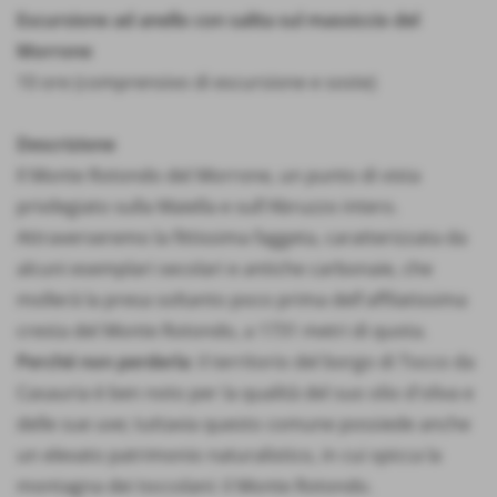
Escursione ad anello con salita sul massiccio del
Morrone
10 ore (comprensivo di escursione e soste)
Descrizione
Il Monte Rotondo del Morrone, un punto di vista
privilegiato sulla Maiella e sull'Abruzzo intero.
Attraverseremo la fittissima faggeta, caratterizzata da
alcuni esemplari secolari e antiche carbonaie, che
mollerà la presa soltanto poco prima dell'affilatissima
cresta del Monte Rotondo, a 1731 metri di quota.
Perché non perderla
: il territorio del borgo di Tocco da
Casauria è ben noto per la qualità del suo olio d'oliva e
delle sue uve; tuttavia questo comune possiede anche
un elevato patrimonio naturalistico, in cui spicca la
montagna dei toccolani: il Monte Rotondo.