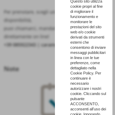
Questo sito utilizza
cookie propri al fine
Per prenotare, scegli una data e controlla la
di migliorare il
funzionamento e
disponibilità,
monitorare le
prestazioni del sito
puoi chiamarci, mandarci una mail o prenotare
web e/o cookie
direttamente on line!
derivati da strumenti
esterni che
+39 085922343 | caramanico@parcomajella.it
consentono di inviare
messaggi pubblicitari
in linea con le tue
preferenze, come
Note
dettagliato nella
Cookie Policy. Per
continuare è
necessario
autorizzare i nostri
cookie. Cliccando sul
pulsante
ACCONSENTO,
acconsenti all'uso dei
cookie. Ignorando