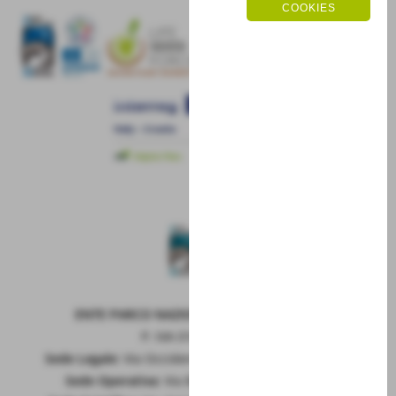
COOKIES
ENTE PARCO NAZIONALE DELLA MAIELLA
P. IVA 01815660699
Sede Legale:
Via Occidentale 6, GUARDIAGRELE (Ch)
Sede Operativa:
Via Badia 28, SULMONA (Aq)