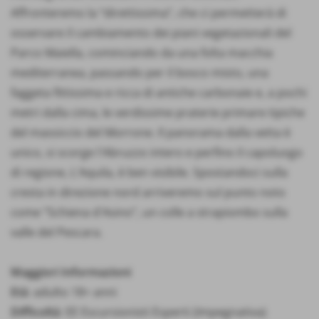
Affronteremo la “direttissima”, che ci permetterà di
osservare il cambiamento dei piani vegetazionali del
Parco Maiella, cominciando da una folta macchia
mediterranea, passando per il bosco misto, una
faggeta fittissima e ricca di antiche carbonaie e, a pochi
metri dalla cima, le verdissime praterie primare tipiche
del massiccio del Morrone. Il panorama dalla vetta è
unico, si scorge l'Abruzzo intero e perfino il capoluogo
di regione, L'Aquila, è ben visibile. Spostandoci sulla
cresta in direzione nord arriveremo sul punto noto
come “Schiena d'Asino”, un colle a strapiombo sulla
valle del Pescara.
Maggiori Informazioni
Età
: adulto 18+ anni
Difficoltà
: EE Escursionisti Esperti (Impegnativa)