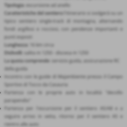
Tipologia
: escursione ad anello
Caratteristiche
del sentiero
:l'itinerario si svolgerà su un
tipico sentiero single-track di montagna, alternando
fondi argillosi e rocciosi, con pendenze importanti e
punti esposti
Lunghezza
: 16 km circa
Dislivelli
: salita m 1250 - discesa m 1250
La quota comprende
: servizio guida, assicurazione RC
della guida
Incontro con le guide di Majambiente presso il Campo
Sportivo di Tocco da Casauria
Partenza con le proprie auto in località "decollo
parapendio"
Partenza per l'escursione per il sentiero A5/A8 e a
seguire arrivo in vetta, ritorno per il sentiero A5 e
rientro alle auto