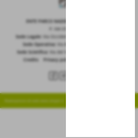
ENTE PARCO NAZIONALE DELLA MAIELLA
P. IVA 01815660699
Sede Legale:
Via Occidentale 6, GUARDIAGRELE (Ch)
Sede Operativa:
Via Badia 28, SULMONA (Aq)
Sede Scietifica:
Via del Vivaio, CARAMANICO T. (Pe)
Credits
|
Privacy policy
|
Cookie policy
RSS
Realizzazione siti web www.sitoper.it