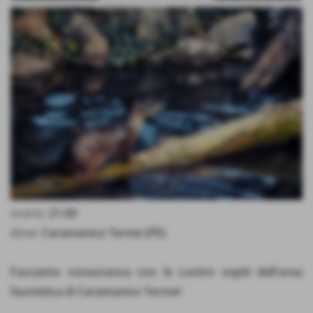
orario:
21.00
dove:
Caramanico Terme (PE)
Facciamo conoscenza con le Lontre ospiti dell'area
faunistica di Caramanico Terme!