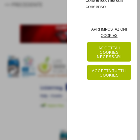
consenso: nessun
<< PRECEDENTE
SUCCESSIVO >>
consenso
APRI IMPOSTAZIONI
COOKIES
ACCETTA I
COOKIES
NECESSARI
ACCETTA TUTTI I
COOKIES