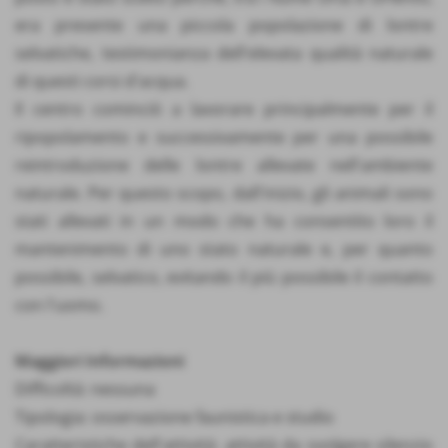
era presente una piccola popolazione di lontre
selvatiche, testimonianza dell'elevata qualità naturale
di questi corsi d'acqua.
Il centro cominciò a lavorare principalmente per il
ripopolamento e successivamente per una possibile
reintroduzione delle lontre allevate nell'ambiente
naturale. Per questo scopo, dall'inizio, gli animali sono
stati allevati in un modo che ha consentito loro il
mantenimento di uno stato naturale e, per quanto
possibile, selvatico, evitando il più possibile il contatto
con l'uomo.
Maggiori Informazioni
Difficoltà: nessuna
Tipologia: osservazione faunistica e studio
Caratteristiche dell'attività: attività da svolgere silenzio