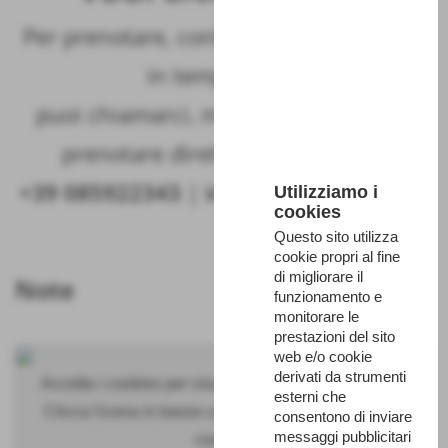
Per prenotare, controlla la disponibilità
in tempo reale,
puoi chiamarci, mandarci una mail o
prenotare direttamente on line!
+39 085922343
|
info@majambiente.it
Utilizziamo i
cookies
Questo sito utilizza
cookie propri al fine
di migliorare il
Note
funzionamento e
monitorare le
prestazioni del sito
web e/o cookie
derivati da strumenti
Accetta i cookies per visualizzare questo contenuto.
esterni che
Clicca l'icona in basso a sinistra per accettare tutti i
consentono di inviare
messaggi pubblicitari
cookies.