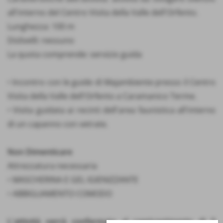
all'interno del Centro Visita della Valle dell'Orfento.
Lunghezza: 100 m
Dislivelli: nessuno
La quota comprende: servizio guida
• Incontro con le guide di Majambiente presso il Centro
Visita della Valle dell'Orfento a Caramanico Terme.
• Visita guidata ai recinti dell'area faunistica all'interno
di un capanno con vetrate.
Non Dimenticare
Attrezzatura necessaria
• MASCHERINA E GEL IGIENIZZANTE
• ABBIGLIAMENTO COMODO
L'attività verrà confermata al raggiungimento di 5