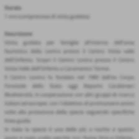
Durata
1 ore (comprensiva di visita guidata)
Descrizione
Visita guidata per famiglie all'interno dell'area
faunistica della Lontra presso il Centro Visita valle
dell'Orfento. Scopri il Centro Lontra presso il Centro
Visita Valle dell'Orfento a Caramanico Terme.
Il Centro Lontra fu fondato nel 1989 dall'ex Corpo
Forestale dello Stato oggi Reparto Carabinieri
Biodiversità, in cooperazione con altri gruppi di ricerca
italiani ed europei, con l'obiettivo di promuovere azioni
volte alla protezione della specie seguendo specifiche
linee guida.
In Italia la specie è una delle più a rischio e questo
posto è stato scelto perché, tra i fiume Orta e Orfento,