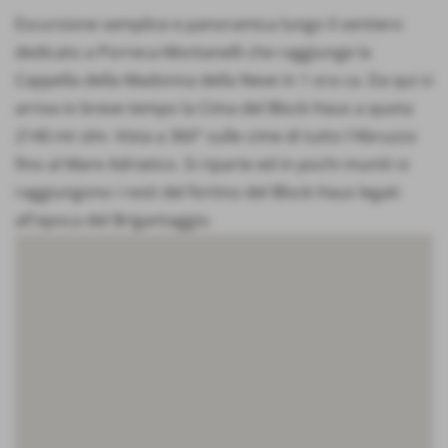
Escursione semplice e panoramica lungo il sentiero
dedicato a Porreca-Montanelli che raggiunge la
Cappella della Madonna della Neve in 1 ora ca. Da qui si
arriva in breve tempo la Cima del Block Haus a quota
2140 mt slm. Vista a 360° sulle cime di tutto l'Abruzzo
fino al Mare Adriatico. Si riparte ed in pochi muniti si
raggiungono i resti del fortino del Block Haus legati
all'epoca del Brigantaggio.