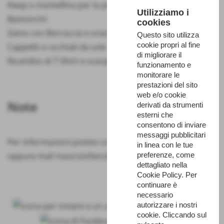
Kway o mantellina per la pioggia
Utilizziamo i
Bastoncini
cookies
Zaino con Borraccia e snack
Questo sito utilizza
cookie propri al fine
Cappello e occhiali da sole
di migliorare il
Ricambio di T-Shirt e scarpe (da lasciare in auto).
funzionamento e
monitorare le
prestazioni del sito
web e/o cookie
Note
derivati da strumenti
esterni che
consentono di inviare
messaggi pubblicitari
Per informazioni potete contattarmi al 327-2845473
in linea con le tue
oppure mail mauriziofanc@libero.it
preferenze, come
dettagliato nella
Cookie Policy. Per
continuare è
necessario
autorizzare i nostri
cookie. Cliccando sul