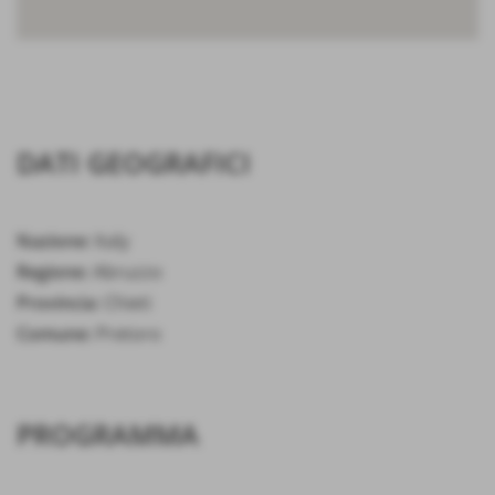
DATI GEOGRAFICI
Nazione:
Italy
Regione:
Abruzzo
Provincia:
Chieti
Comune:
Pretoro
PROGRAMMA