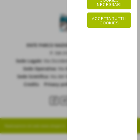
COOKIES
NECESSARI
ACCETTA TUTTI I
COOKIES
ENTE PARCO NAZIONALE DELLA MAIELLA
P. IVA 01815660699
Sede Legale:
Via Occidentale 6, GUARDIAGRELE (Ch)
Sede Operativa:
Via Badia 28, SULMONA (Aq)
Sede Scietifica:
Via del Vivaio, CARAMANICO T. (Pe)
Credits
|
Privacy policy
|
Cookie policy
RSS
Realizzazione siti web www.sitoper.it