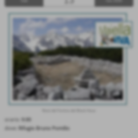
13
Sab
Giu 2026
Resti del Fortino del Block Haus
orario:
9.00
dove:
Rifugio Bruno Pomilio