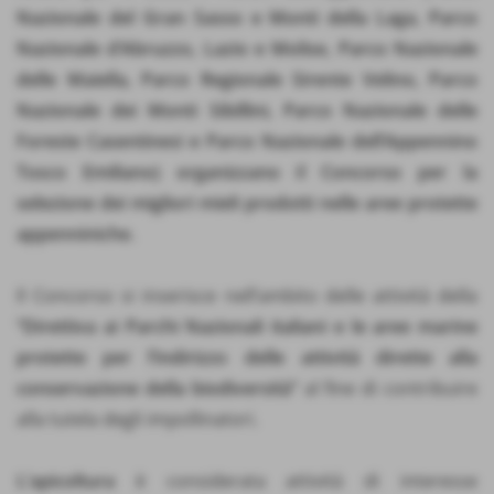
Nazionale del Gran Sasso e Monti della Laga, Parco
Nazionale d’Abruzzo, Lazio e Molise, Parco Nazionale
delle Maiella, Parco Regionale Sirente Velino, Parco
Nazionale dei Monti Sibillini, Parco Nazionale delle
Foreste Casentinesi e Parco Nazionale dell’Appennino
Tosco Emiliano) organizzano il Concorso per la
selezione dei migliori mieli prodotti nelle aree protette
appenniniche.
Il Concorso si inserisce nell’ambito delle attività della
“Direttiva ai Parchi Nazionali italiani e le aree marine
protette per l’indirizzo delle attività dirette alla
conservazione della biodiversità”
al fine di contribuire
alla tutela degli impollinatori.
L’apicoltura
è considerata attività di interesse