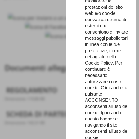
monitorare le
prestazioni del sito
web e/o cookie
derivati da strumenti
esterni che
consentono di inviare
messaggi pubblicitari
in linea con le tue
preferenze, come
dettagliato nella
Cookie Policy. Per
Documenti allegati
continuare è
necessario
autorizzare i nostri
cookie. Cliccando sul
REGOLAMENTO
pulsante
Dimensione: 119,86 KB
ACCONSENTO,
acconsenti all'uso dei
SCHEDA DI PARTECIPAZIONE
cookie. Ignorando
questo banner e
Dimensione: 143,31 KB
navigando il sito
acconsenti all'uso dei
cookie.