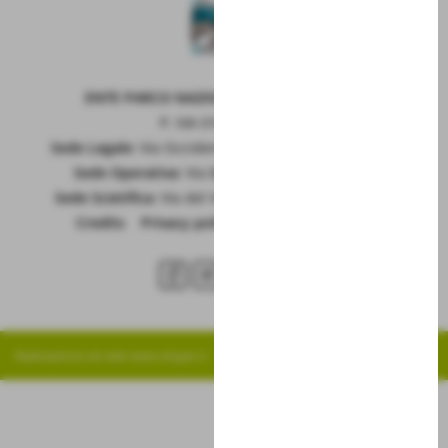
ENTE PARCO NAZIONALE DELLA MAIELLA
P. IVA 01815660699
Sede Legale:
Via Occidentale 6, GUARDIAGRELE (Ch)
Sede Operativa:
Via Badia 28, SULMONA (Aq)
Sede Scietifica:
Via del Vivaio, CARAMANICO T. (Pe)
Credits
|
Privacy policy
|
Cookie policy
RSS
Realizzazione siti web www.sitoper.it