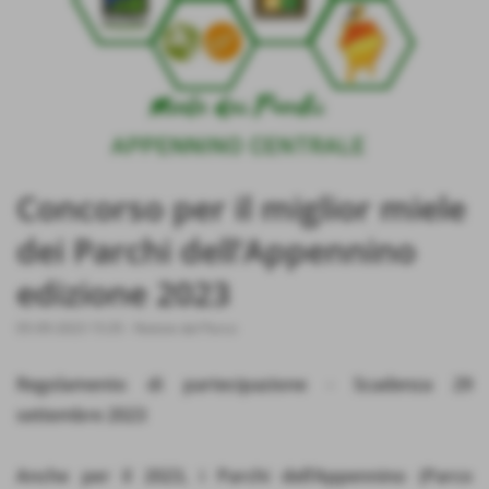
Concorso per il miglior miele
dei Parchi dell’Appennino
edizione 2023
05-09-2023 15:35
-
Notizie dal Parco
Regolamento di partecipazione - Scadenza 29
settembre 2023
Anche per il 2023, i Parchi dell’Appennino (Parco