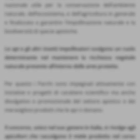
nazionale utile per la conservazione dell’ambiente
naturale, dell’ecosistema, e dell’agricoltura in generale
e finalizzata a garantire l’impollinazione naturale e la
biodiversità di specie apistiche.
Le api e gli altri insetti impollinatori svolgono un ruolo
determinante nel mantenere la ricchezza vegetale
naturale presente all’interno delle aree protette.
Per questo i Parchi sono impegnati attivamente con
iniziative e progetti di carattere scientifico ma anche
divulgativo e promozionale del settore apistico e dei
meravigliosi prodotti che le api ci donano.
Il concorso, unico nel suo genere in Italia, si rivolge agli
apicoltori che raccolgono il miele prodotto nel corso