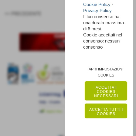
Cookie Policy
-
Privacy Policy
<< PRECEDENTE
SUCCESSIVO >>
Il tuo consenso ha
una durata massima
di 6 mesi.
Cookie accettati nel
consenso: nessun
consenso
APRI IMPOSTAZIONI
COOKIES
ACCETTA I
COOKIES
NECESSARI
ACCETTA TUTTI I
COOKIES