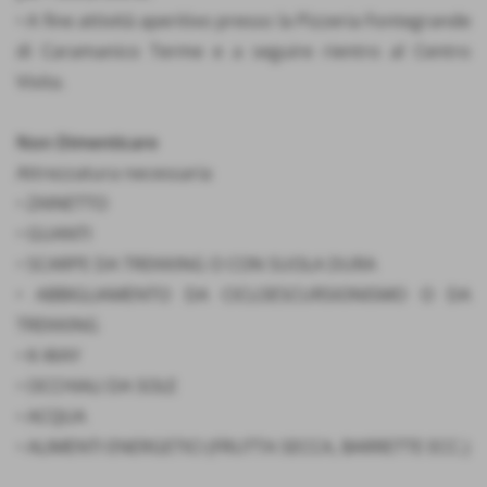
• A fine attività aperitivo presso la Pizzeria Fontegrande
di Caramanico Terme e a seguire rientro al Centro
Visita.
Non Dimenticare
Attrezzatura necessaria
• ZAINETTO
• GUANTI
• SCARPE DA TREKKING O CON SUOLA DURA
• ABBIGLIAMENTO DA CICLOESCURSIONISMO O DA
TREKKING
• K-WAY
• OCCHIALI DA SOLE
• ACQUA
• ALIMENTI ENERGETICI (FRUTTA SECCA, BARRETTE ECC.)