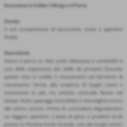
Escursione in E-bike: il Borgo e il Parco
Durata
4 ore (comprensive di escursione, soste e aperitivo
finale)
Descrizione
Vivere il parco su due ruote silenziose e sostenibili è
una delle esperienze più belle da provare! Durante
questo tour in e-bike ci muoveremo nel territorio di
Caramanico Terme alla scoperta di luoghi nuovi e
sconosciuti ai più, tra antiche contrade ferme nel
tempo, fiumi, paesaggi mozzafiato e meravigliosi scorci
del centro storico. Prima di concludere degusteremo
un leggero aperitivo a base di pizza e prodotti locali
presso la Pizzeria Fonte Grande, uno dei luoghi storici