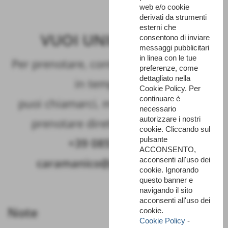
web e/o cookie
derivati da strumenti
esterni che
VUOI UNIRTI A NOI?
consentono di inviare
messaggi pubblicitari
in linea con le tue
Per prenotare, controlla la disponibilità
preferenze, come
dettagliato nella
in tempo reale,
Cookie Policy. Per
continuare è
puoi chiamarci, mandarci una mail o
necessario
autorizzare i nostri
prenotare direttamente on line!
cookie. Cliccando sul
pulsante
+39 085922343
|
ACCONSENTO,
acconsenti all'uso dei
caramanico@parcomajella.it
cookie. Ignorando
questo banner e
navigando il sito
acconsenti all'uso dei
Note
cookie.
Cookie Policy
-