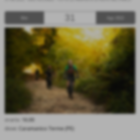
31
Mer
Ago 2022
orario:
16.00
dove:
Caramanico Terme (PE)