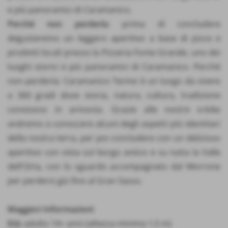
e più panoramici di Caramanico.
Perché non perderla
: prima di concludere
degusteremo un leggero aperitivo a base di pizza e
prodotti locali presso la Pizzeria Fonte Grande, uno dei
luoghi storici e più panoramici di Caramanico. Perché
non perderla: Caramanico Terme è un luogo da vivere
a 360 gradi dove storia, natura, cultura, tradizione
convivono in armonia. Grazie alle nostre e-bike
andremo a conoscere alcuni degli aspetti più identitari
della nostra terra, per poi concludere con un delizioso
aperitivo con vista sul borgo antico e su tutta la Valle
dell'Orta, con lo sguardo accompagnato dal Morrone
per perdersi giù fino al Gran Sasso.
Maggiori Informazioni
Età:
adulto 14+ anni (altezza minima 1,5 m)