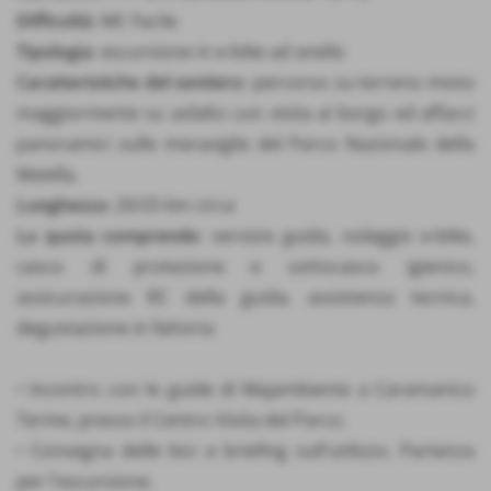
Difficoltà
: MC Facile
Tipologia
: escursione in e-bike ad anello
Caratteristiche del sentiero
: percorso su terreno misto
maggiormente su asfalto con visita ai borgo ed affacci
panoramici sulle meraviglie del Parco Nazionale della
Maiella.
Lunghezza
: 20/25 km circa
La quota comprende
: servizio guida, noleggio e-bike,
casco di protezione e sottocasco igienico,
assicurazione RC della guida, assistenza tecnica,
degustazione in fattoria
• Incontro con le guide di Majambiente a Caramanico
Terme, presso il Centro Visita del Parco.
• Consegna delle bici e briefing sull'utilizzo. Partenza
per l'escursione.