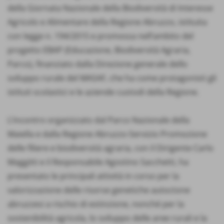
della Giornata Nazionale della Biodiversità di Interesse
Agricolo e Alimentare della Regione Abruzzo, istituita
con legge n. 194/2015 e promossa nell’ambito del
progetto EBAP (Educazione, Biodiversità Agraria,
Parco), finanziato dalla Direzione generale dello
sviluppo rurale del MASAF, che ha come protagonisti gli
istituti scolastici e le aziende custodi della Regione.
L’incontro organizzato dal Parco Nazionale della
Maiella e dalla Regione Abruzzo-Servizio Promozione
delle filiere e biodiversità agraria, con il Dirigente Carlo
Maggitti e il Responsabile Agostino Sacchetti, ha
presentato le principali attività in corso per la
valorizzazione delle risorse genetiche autoctone
abruzzesi a rischio di estinzione, nonché per la
sostenibilità agricola, lo sviluppo delle aree rurali e la