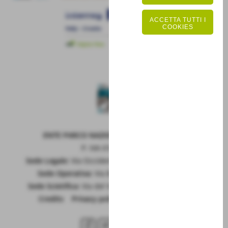
ACCETTA TUTTI I
COOKIES
ENTE PARCO NAZIONALE DELLA MAIELLA
P. IVA 01815660699
Sede Legale:
Via Occidentale 6, GUARDIAGRELE (Ch)
Sede Operativa:
Via Badia 28, SULMONA (Aq)
Sede Scietifica:
Via del Vivaio, CARAMANICO T. (Pe)
Credits
|
Privacy policy
|
Cookie policy
RSS