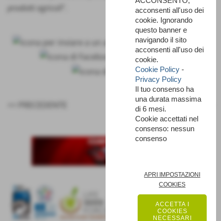
ACCONSENTO,
prodotti agricoli
”.
acconsenti all'uso dei
cookie. Ignorando
questo banner e
navigando il sito
acconsenti all'uso dei
cookie.
Cookie Policy
-
Privacy Policy
Il tuo consenso ha
una durata massima
<< PRECEDENTE
SUCCESSIVO >>
di 6 mesi.
Cookie accettati nel
consenso: nessun
consenso
APRI IMPOSTAZIONI
COOKIES
ACCETTA I
COOKIES
NECESSARI