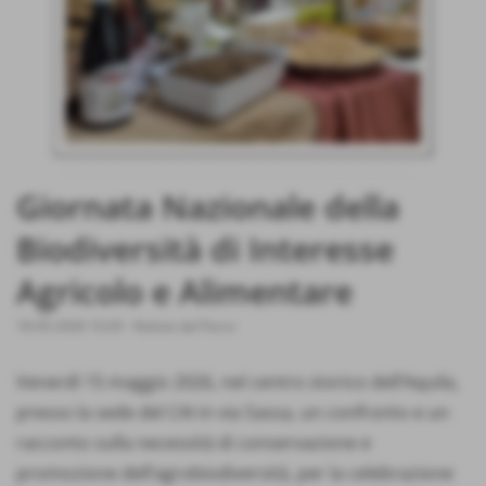
Giornata Nazionale della
Biodiversità di Interesse
Agricolo e Alimentare
18-05-2026 10:29
-
Notizie dal Parco
Venerdì 15 maggio 2026, nel centro storico dell’Aquila,
presso la sede del CAI in via Sassa, un confronto e un
racconto sulla necessità di conservazione e
promozione dell’agrobiodiversità, per la celebrazione