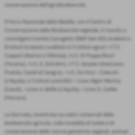
conservazione dell’agrobiodiversità.
Il Parco Nazionale della Maiella, con il Centro di
Conservazione della Biodiversità vegetale, è riuscito a
coinvolgere tramite il progetto EBAP ben 825 studenti e
8 Istituti Scolastici suddivisi in 5 istituti agrari: •I.T.S.
Cuppari (Alanno e Villareia), •I.I.S. Di Poppa-Rozzi
(Teramo), •I.I.S. A. Zoli (Atri), •I.T.S. Serpieri (Avezzano,
Pratola, Castel di Sangro), • I.I.S. Da Vinci - Colecchi
(L’Aquila), e 3 istituti scientifici: • Liceo Algeri Marino
(Casoli), • Liceo A. Bafile (L’Aquila), • Liceo G. Galilei
(Pescara).
La Giornata, incentrata sui valori universali della
biodiversità agricola, sulle modalità di tutela e di
conservazione delle risorse genetiche vegetali, animali