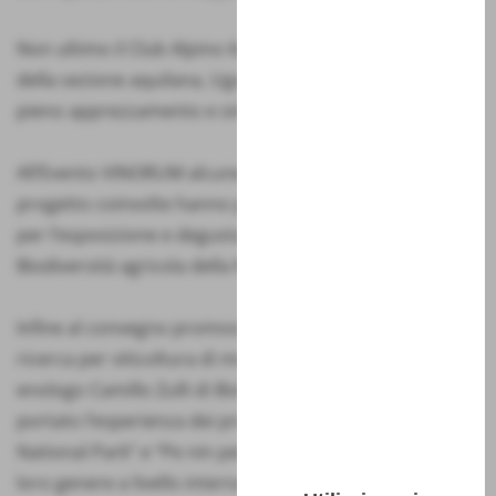
Non ultimo il Club Alpino Italiano, che con il Presidente
della sezione aquilana, Ugo Marinucci, ha espresso
pieno apprezzamento e sintonia con il progetto.
All’Evento VINORUM alcune delle Aziende Agicole del
progetto coinvolte hanno partecipato in piazza Duomo
per l’esposizione e degustazione dei Prodotti della
Biodiversità agricola della Regione Abruzzo.
Infine al convegno promosso dal CERVIM (ente di
ricerca per viticoltura di montagna), il direttore ed
enologo Camillo Zulli di BioCantina Sociale Orsogna ha
portato l’esperienza dei progetti “Vola Volè Maiella
National Park” e “Pe nin perde la sumende”, unici nel
loro genere a livello internazionale perché