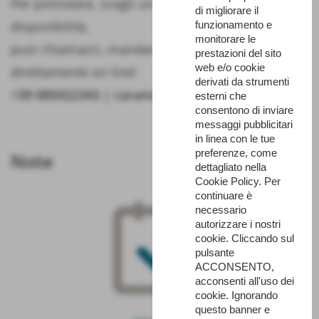
Per prenotare, scegli una data e controlla la
di migliorare il
disponibilità,
funzionamento e
monitorare le
puoi chiamarci, mandarci una mail o prenotare
prestazioni del sito
web e/o cookie
direttamente on line!
derivati da strumenti
+39 085922343 | caramanico@parcomajella.it
esterni che
consentono di inviare
messaggi pubblicitari
in linea con le tue
preferenze, come
Note
dettagliato nella
Cookie Policy. Per
continuare è
necessario
autorizzare i nostri
cookie. Cliccando sul
pulsante
ACCONSENTO,
acconsenti all'uso dei
cookie. Ignorando
questo banner e