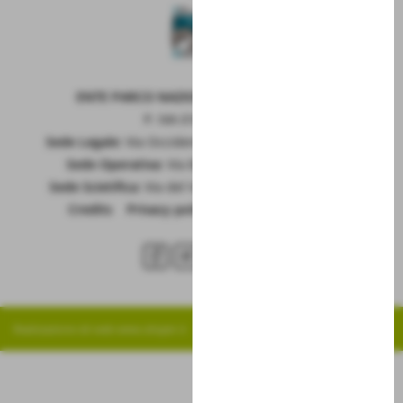
ENTE PARCO NAZIONALE DELLA MAIELLA
P. IVA 01815660699
Sede Legale:
Via Occidentale 6, GUARDIAGRELE (Ch)
Sede Operativa:
Via Badia 28, SULMONA (Aq)
Sede Scietifica:
Via del Vivaio, CARAMANICO T. (Pe)
Credits
|
Privacy policy
|
Cookie policy
RSS
Realizzazione siti web www.sitoper.it