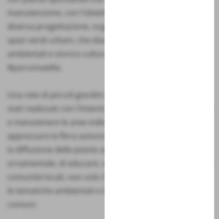
manutenzione, con l’obiettivo di sperimentare una
diversa progettazione, organizzazione e gestione degli
spazi verdi urbani, che diano risalto, alle peculiarità
ambientali e storico culturali del territorio del
#parcomaiella.
Una rete di piccoli giardini che in maniera diffusa sono
stati realizzati con l’intento di preservare la biodiversità
e manutenere le aree individuate, di far conoscere ed
apprezzare la flora autoctona presente, di incentivare
la diffusione delle piante autoctone di interesse
ornamentale, di educare, sensibilizzare e coinvolgere le
comunità locali, non solo il mondo della scuola, verso
le tematiche ambientali e la cura e tutela di spazi
comuni.