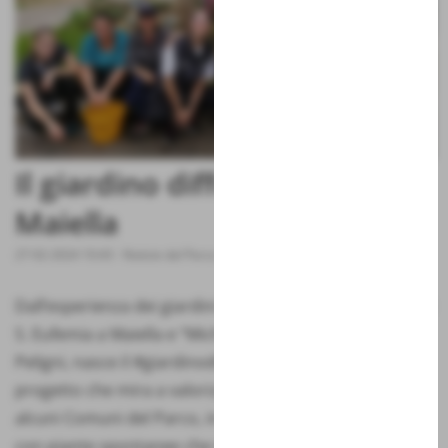
Il giardino diffuso della
Maiella
27-02-2024 10:43
-
Notizie dal Parco
Dall’esperienza dei giardini botanici “Daniela Brescia” di
S. Eufemia a Maiella e “Michele Tenore” di Lama dei
Peligni, nasce il #giardinodiffusodellamaiella”, un
progetto che mira a valorizzare aree verdi presenti in
alcuni Comuni del Parco, in grado di ospitare aiuole
con piante spontanee che richiedono poca