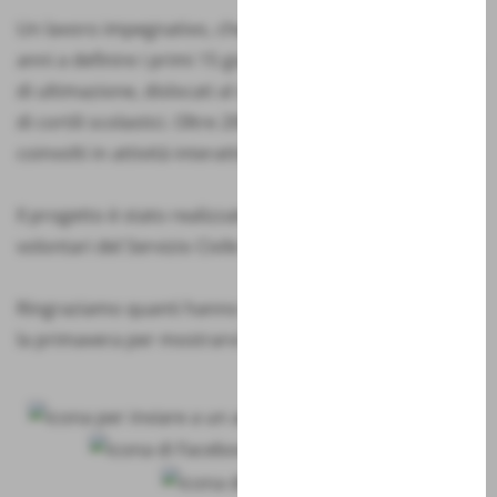
Un lavoro impegnativo, che ha portato dopo circa due
anni a definire i primi 15 giardini, alcuni dei quali in fase
di ultimazione, dislocati al centro dei paesi o all’interno
di cortili scolastici. Oltre 200 studenti sono stati
coinvolti in attività interattive in classe ed all’aperto.
Il progetto è stato realizzato con il supporto dei
volontari del Servizio Civile Universale.
Ringraziamo quanti hanno collaborato ed attendiamo
la primavera per mostrarvi le fioriture!