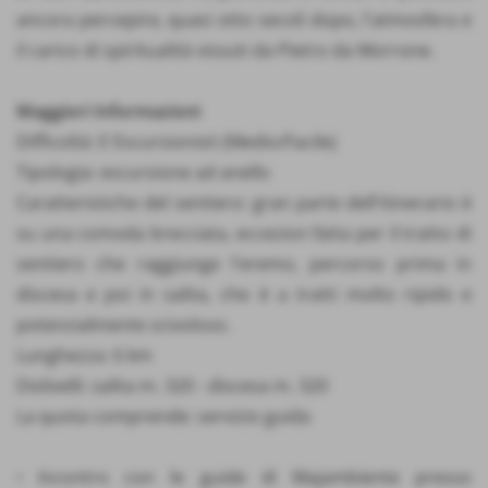
ancora percepire, quasi otto secoli dopo, l'atmosfera e
il carico di spiritualità vissuti da Pietro da Morrone.
Maggiori Informazioni
Difficoltà: E Escursionisti (Medio/Facile)
Tipologia: escursione ad anello
Caratteristiche del sentiero: gran parte dell'itinerario è
su una comoda brecciata, eccezion fatta per il tratto di
sentiero che raggiunge l'eremo, percorso prima in
discesa e poi in salita, che è a tratti molto ripido e
potenzialmente scivoloso.
Lunghezza: 6 km
Dislivelli: salita m. 320 - discesa m. 320
La quota comprende: servizio guida
• Incontro con le guide di Majambiente presso