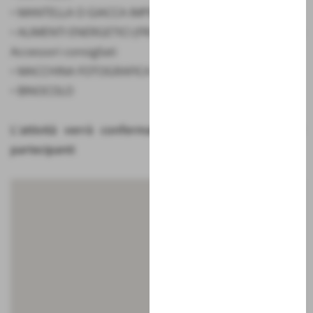
• MANTELLA O GIACCA IMPERMEABILE
• ALIMENTI ENERGETICI (FRUTTA SECCA, BARRETTE ECC.)
Accessori consigliati
• MACCHINA FOTOGRAFICA
• BINOCOLO
L'attività verrà confermata al raggiungimento di 5
partecipanti