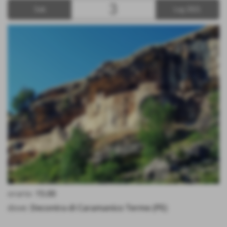
3
Sab
Lug 2021
orario:
15.00
dove:
Decontra di Caramanico Terme (PE)