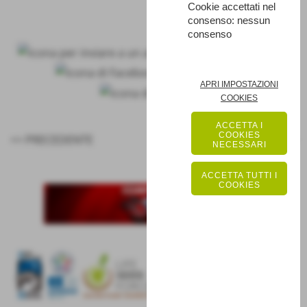
Cookie accettati nel
consenso: nessun
consenso
APRI IMPOSTAZIONI
COOKIES
ACCETTA I
COOKIES
<< PRECEDENTE
SUCCESSIVO >>
NECESSARI
ACCETTA TUTTI I
COOKIES