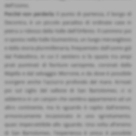
dell'Uomo.
Perché non perderla:
il punto di partenza, il borgo di
Decontra, è un piccolo paradiso di ordinate case in
pietra a ridosso della Valle dell'Orfento. Il cammino poi
si sposta nella Valle Giumentina, un luogo meraviglioso
e dalla storia plurimillenaria, frequentato dall'uomo già
dal Paleolitico, in cui il sentiero si fa spazio tra ampi
prati puntinati di fioriture variopinte, coronati dalla
Majella e dal selvaggio Morrone, e da dove è possibile
scorgere anche l'azzurro profondo del mare. Arrivati
poi sul ciglio del vallone di San Bartolomeo, ci si
addentra in un canyon che sembra appartenere ad un
altro continente, ma lo sguardo è rapito dall'eremo,
armonicamente incastonato in uno sgrottamento,
quasi impercettibile allo sguardo. Una volta all'eremo
di San Bartolomeo, l'esperienza è unica: è possibile