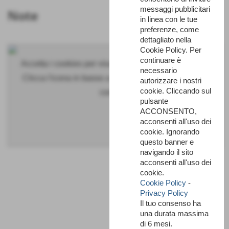
messaggi pubblicitari
Note
in linea con le tue
preferenze, come
dettagliato nella
Cookie Policy. Per
continuare è
Accetta i cookies per visualizzare questo contenuto.
necessario
Clicca l'icona in basso a sinistra per accettare tutti i
autorizzare i nostri
cookie. Cliccando sul
cookies.
pulsante
ACCONSENTO,
acconsenti all'uso dei
cookie. Ignorando
questo banner e
navigando il sito
acconsenti all'uso dei
cookie.
Cookie Policy
-
Privacy Policy
Il tuo consenso ha
una durata massima
di 6 mesi.