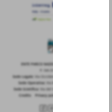
ENTE PARCO NAZIONALE DELLA MAIELLA
P. IVA 01815660699
Sede Legale:
Via Occidentale 6, GUARDIAGRELE (Ch)
Sede Operativa:
Via Badia 28, SULMONA (Aq)
Sede Scietifica:
Via del Vivaio, CARAMANICO T. (Pe)
Credits
|
Privacy policy
|
Cookie policy
RSS