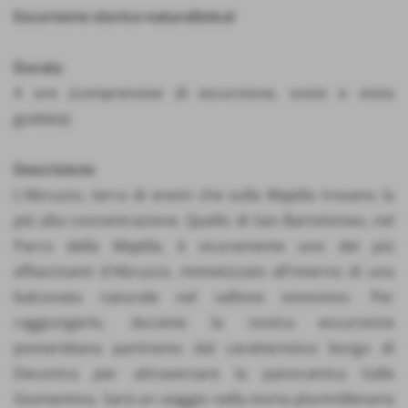
Escursione storico-naturalistica!
Durata
4 ore (comprensive di escursione, soste e visita
guidata)
Descrizione
L'Abruzzo, terra di eremi che sulla Majella trovano la
più alta concentrazione. Quello di San Bartolomeo, nel
Parco della Majella, è sicuramente uno dei più
affascinanti d'Abruzzo, mimetizzato all'interno di una
balconata naturale nel vallone omonimo. Per
raggiungerlo, durante la nostra escursione
pomeridiana partiremo dal caratteristico borgo di
Decontra per attraversare la panoramica Valle
Giumentina. Sarà un viaggio nella storia plurimillenaria