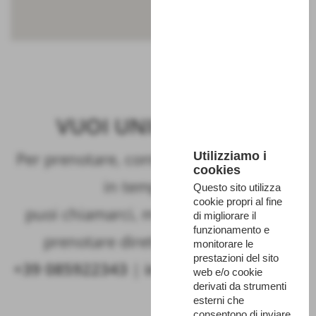
VUOI UNIRTI A NOI?
Per prenotare, controlla la disponibilità
Utilizziamo i
cookies
in tempo reale,
Questo sito utilizza
cookie propri al fine
puoi chiamarci, mandarci una mail o
di migliorare il
funzionamento e
prenotare direttamente on line!
monitorare le
prestazioni del sito
+39 085922343
|
info@majambiente.it
web e/o cookie
derivati da strumenti
esterni che
consentono di inviare