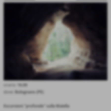
orario:
16.00
dove:
Bolognano (PE)
Escursioni "profonde" sulla Maiella