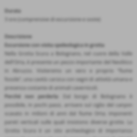
Durata
3 ore (comprensive di escursione e soste)
Descrizione
Escursione con visita speleologica in grotta
Nella Grotta Scura a Bolognano, nel cuore della Valle
dell'Orta, è presente un pezzo importante del Neolitico
in Abruzzo. Visiteremo un vero e proprio “fiume
fossile”, una cavità carsica con segni di attività umana e
presenza costante di animali cavernicoli.
Perché non perderla
: Dal borgo di Bolognano è
possibile, in pochi passi, arrivare sul ciglio del canyon
scavato in milioni di anni dal fiume Orta; imponenti
pareti verticali sulle quali insistono diverse grotte. La
Grotta Scura è un sito archeologico di importanza