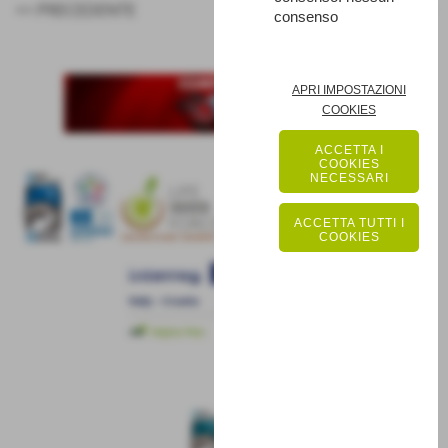
<< PRECEDENTE
SUCCESSIVO >>
consenso
APRI IMPOSTAZIONI
COOKIES
ACCETTA I
COOKIES
NECESSARI
ACCETTA TUTTI I
COOKIES