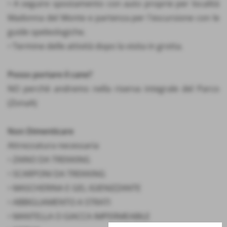
• A seguire spostamento con auto proprie per località
Madonna del Monte e partenza per l´escursione con le
guide speleologiche.
• Termine delle attività dopo la visita in grotta.
Posso portare il cane?
NO perchè andremo nella riserva integrale del Parco
(ZonaA)
Non Dimenticare
Attrezzatura necessaria
• ZAINO DA TREKKING
• SCARPONI DA TREKKING
• MASCHERINA E GEL IGIENIZZANTE
• ABBIGLIAMENTO A STRATI
• MANTELLA O GIACCA IMPERMEABILE