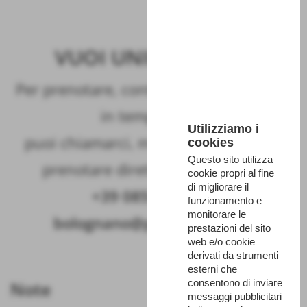
VUOI UNIRTI A NOI?
Per prenotare, controlla la disponibilità
in tempo reale,
Utilizziamo i
puoi chiamarci, mandarci una mail o
cookies
Questo sito utilizza
prenotare direttamente on line!
cookie propri al fine
di migliorare il
+39 085922343
|
funzionamento e
monitorare le
bolognano@parcomajella.it
prestazioni del sito
web e/o cookie
derivati da strumenti
esterni che
consentono di inviare
Note
messaggi pubblicitari