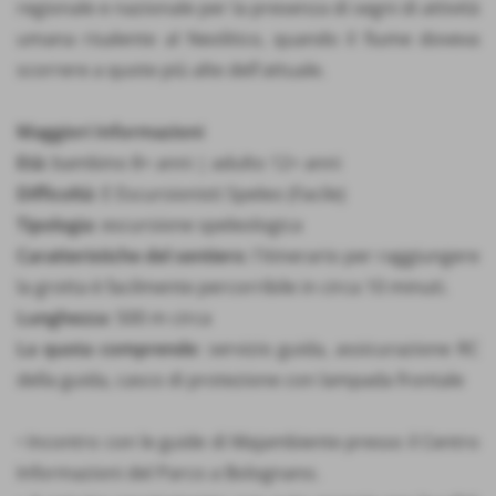
regionale e nazionale per la presenza di segni di attività
umana risalente al Neolitico, quando il fiume doveva
scorrere a quote più alte dell'attuale.
Maggiori Informazioni
Età:
bambino 8+ anni | adulto 12+ anni
Difficoltà
: E Escursionisti Speleo (Facile)
Tipologia
: escursione speleologica
Caratteristiche del sentiero
: l'itinerario per raggiungere
la grotta è facilmente percorribile in circa 10 minuti.
Lunghezza
: 500 m circa
La quota comprende
: servizio guida, assicurazione RC
della guida, casco di protezione con lampada frontale
• Incontro con le guide di Majambiente presso il Centro
Informazioni del Parco a Bolognano.