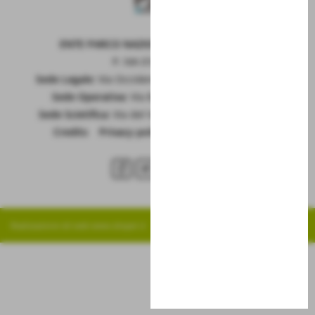
ENTE PARCO NAZIONALE DELLA MAIELLA
P. IVA 01815660699
Sede Legale:
Via Occidentale 6, GUARDIAGRELE (Ch)
Sede Operativa:
Via Badia 28, SULMONA (Aq)
Sede Scietifica:
Via del Vivaio, CARAMANICO T. (Pe)
Credits
|
Privacy policy
|
Cookie policy
RSS
Realizzazione siti web www.sitoper.it