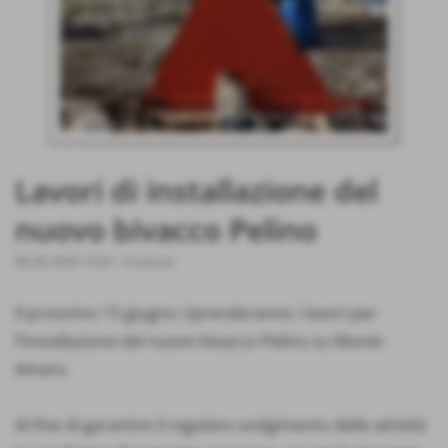
Lavori di installazione del
nuovo bivacco Pelino
08-06-2026 10:42
-
Fruizione
Il prossimo 15 giugno riprenderanno i lavori per
l’installazione del nuovo bivacco Pelino su Monte
Amaro.
Al fine di garantire il regolare svolgimento delle attività