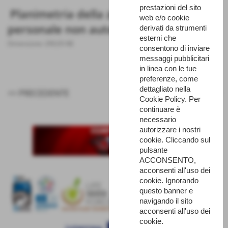
prestazioni del sito
Planimetria della zona interdetta a
web e/o cookie
personale non autorizzato
derivati da strumenti
esterni che
Dimensione: 299,05 KB
consentono di inviare
messaggi pubblicitari
in linea con le tue
preferenze, come
dettagliato nella
<< PRECEDENTE
SUCCESSIVO >>
Cookie Policy. Per
continuare è
necessario
autorizzare i nostri
cookie. Cliccando sul
pulsante
ACCONSENTO,
acconsenti all'uso dei
cookie. Ignorando
questo banner e
navigando il sito
acconsenti all'uso dei
cookie.