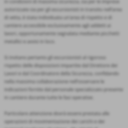
in condizioni di massima sicurezza, sia per le imprese
autorizzate sia per gli escursionisti in transito nell’area
di vetta, è stata individuata un’area di rispetto e di
cantiere accessibile esclusivamente agli addetti ai
lavori, opportunamente segnalata mediante picchetti
metallici e avvisi in loco.
Si invitano pertanto gli escursionisti al rigoroso
rispetto delle disposizioni impartite dal Direttore dei
Lavori e dal Coordinatore della Sicurezza, confidando
nella massima collaborazione nell’osservare le
indicazioni fornite dal personale specializzato presente
in cantiere durante tutte le fasi operative.
Particolare attenzione dovrà essere prestata alle
operazioni di movimentazione dei carichi e dei