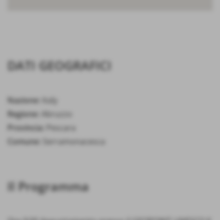
DATI GEOGRAFICI
Nazione:
Italy
Regione:
Abruzzo
Provincia:
Pescara
Comune:
Serramonacesca
Il Programma