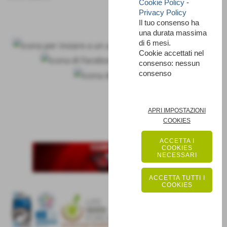
Cookie Policy
-
Privacy Policy
Il tuo consenso ha
una durata massima
di 6 mesi.
Cookie accettati nel
consenso: nessun
consenso
SUCCESSIVO >>
APRI IMPOSTAZIONI
COOKIES
ACCETTA I
COOKIES
NECESSARI
ACCETTA TUTTI I
COOKIES