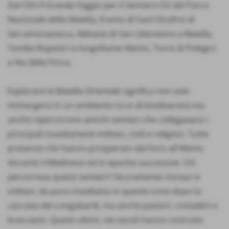
Dal CEA Il Grande Faggio per il Sentiero D2 del Parco
Nazionale della Maiella, Eremo di Sant'Onofrio di
Serramonacesca, Abbazia di San Liberatore a Maiella,
Tombe Rupestri e lungofiume Alento, Torre di Polegro
e Aia della Forca.
Esplorare la Maiella Orientale significa non solo
immergersi in un ambiente ricco di biodiversità ma
anche ripercorrere antichi sentieri che collegavano i
principali insediamenti militari, civili e religiosi. Tutte
presenze che hanno prosperato dal Foro all'Alento
durante il Medioevo ed in epoche successive. Chi
percorreva questi sentieri? Sicuramente monaci e
militari, da poco insediatisi in queste zone dopo la
cacciata dei Longobardi, ma anche pastori, contadini e
braccianti. Questi ultimi, nei secoli hanno costruito