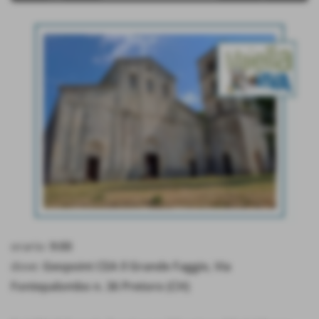
orario:
9:00
dove:
Geopoint CEA Il Grande Faggio, Via
Fontepalombo n. 36 Pretoro (CH)