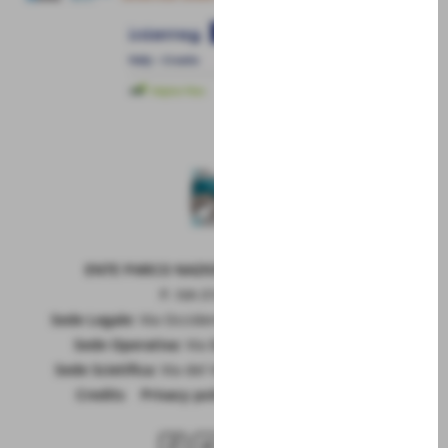
ENTE PARCO NAZIONALE DELLA MAIELLA
P. IVA 01815660699
Sede Legale:
Via Occidentale 6, GUARDIAGRELE (Ch)
Sede Operativa:
Via Badia 28, SULMONA (Aq)
Sede Scietifica:
Via del Vivaio, CARAMANICO T. (Pe)
Credits
|
Privacy policy
|
Cookie policy
RSS