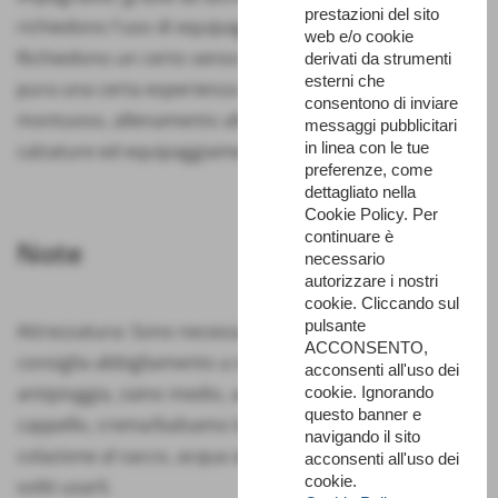
prestazioni del sito
richiedono l'uso di equipaggiamento specifico.
web e/o cookie
Richiedono un certo senso di orientamento, come
derivati da strumenti
esterni che
pura una certa esperienza e conoscenza del territorio
consentono di inviare
montuoso, allenamento alla camminata, oltre a
messaggi pubblicitari
in linea con le tue
calzature ed equipaggiamento adeguati.
preferenze, come
dettagliato nella
Cookie Policy. Per
continuare è
Note
necessario
autorizzare i nostri
cookie. Cliccando sul
pulsante
Attrezzatura: Sono necessarie scarpe da trekking. Si
ACCONSENTO,
consiglia abbigliamento a strati, Guscio, Kway o giacca
acconsenti all'uso dei
antipioggia, zaino medio, acqua, macchina fotografica,
cookie. Ignorando
questo banner e
cappello, crema/balsamo labbra, pranzo al sacco e
navigando il sito
colazione al sacco, acqua almeno 1 lt, bastoncini se
acconsenti all'uso dei
cookie.
soliti usarli.