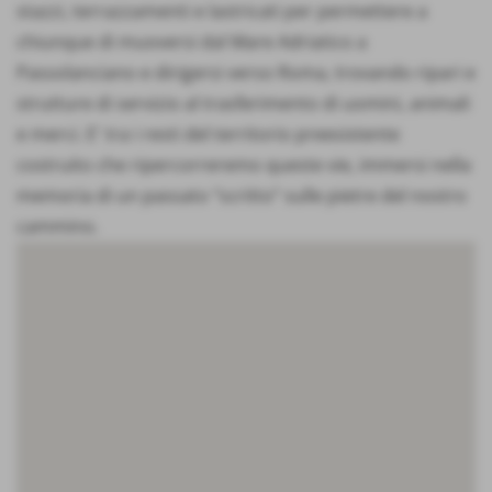
stazzi, terrazzamenti e lastricati per permettere a
chiunque di muoversi dal Mare Adriatico a
Passolanciano e dirigersi verso Roma, trovando ripari e
strutture di servizio al trasferimento di uomini, animali
e merci. E' tra i resti del territorio preesistente
costruito che ripercorreremo queste vie, immersi nella
memoria di un passato “scritto” sulle pietre del nostro
cammino.