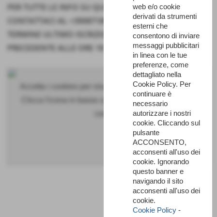
PER TUTTE LE INFO SU QUESTA PROPOSTA DI VISITA
web e/o cookie
derivati da strumenti
CONTATTACI AL +390871898143
esterni che
TERMINE ULTIMO ISCRIZIONI: ENTRO IL GIORNO
consentono di inviare
messaggi pubblicitari
PRECEDENTE ALLE ORE 18
in linea con le tue
preferenze, come
dettagliato nella
Cookie Policy. Per
Accetta i cookies per visualizzare questo contenuto.
continuare è
Clicca l'icona in basso a sinistra per accettare tutti i
necessario
autorizzare i nostri
cookies.
cookie. Cliccando sul
pulsante
ACCONSENTO,
acconsenti all'uso dei
cookie. Ignorando
questo banner e
navigando il sito
acconsenti all'uso dei
cookie.
Cookie Policy
-