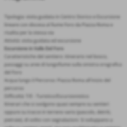
Tipologia: visita guidata in Centro Storico e Escursione
lineare con discesa al fiume Foro da Piazza Roma e
risalita per la stessa via
Attività: visita guidata ed escursione
Escursione in Valle Del Foro
Caratteristiche del sentiero: itinerario nel bosco,
passaggi su aree di lungofiume sulla sinistra orografica
del Foro
Acqua lungo il Percorso: Piazza Roma all'inizio del
percorso
Difficoltà: T/E - Turistico/Escursionistico
Itinerari che si svolgono quasi sempre su sentieri
oppure su tracce in terreno vario (pascolo, detriti,
pietraie), di solito con segnalazioni. Si sviluppano a