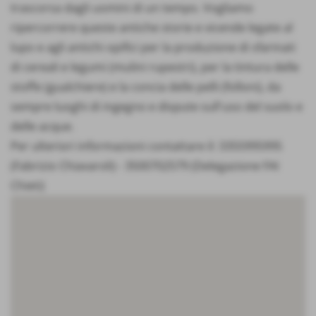
trascorsa dagli uomini di un tempo. Vogliamo
ripercorrere queste antiche storie e vicende legate al
lupo e agli antichi opifici per la produzione di sfarinati
di cereali e legumi (mulini rupestri), per la tintura delle
stoffe (gualchiere) e la concia delle pelli (folloni), da
sempre luoghi di ingegno e dispute sull'uso del suolo e
delle acque.
Per ulteriori informazioni contattare il: 3355995995
(Fabrizio Chiavaroli) - 3500702579 (Delegazione FAI
Chieti)