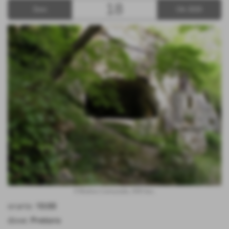
18
Dom
Ott 2020
Il Mulino Comunale, XVII Sec.
orario:
10:00
dove:
Pretoro