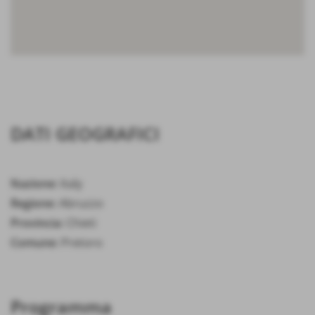
DATI GEOGRAFICI
Nazione:
Italy
Regione:
Abruzzo
Provincia:
Chieti
Comune:
Pretoro
Programma