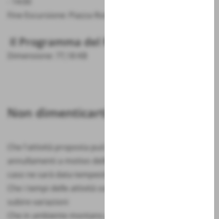
- 14:00
Fine Escursione: Piazza Roma
Il Programma del FAI
Dimensione: 77,18 KB
Non dimenticarti
Che l'attività proposta può subire modifiche o
annullamenti a motivo delle condizioni meteo. In tal
caso ne sarà data tempestiva comunicazione
Che i tempi delle attività sono indicativi e potranno
subire variazioni
Che in ambiente montano gli orari sono sempre