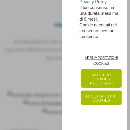
Privacy Policy
Il tuo consenso ha
una durata massima
di 6 mesi.
PRENOTA
Cookie accettati nel
consenso: nessun
consenso
la prenotazione non comporta nessun obbligo
una volta effettuata la prenotazione sarete ricontattati
dal nostro Centro
APRI IMPOSTAZIONI
COOKIES
ACCETTA I
COOKIES
NECESSARI
ACCETTA TUTTI I
COOKIES