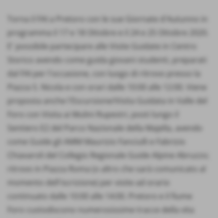
Torna il FAI a Pretoro con le sue Giornate d'Autunno in
programma il 17 e 18 Ottobre e il 24 e 25 Ottobre 2020.
E' possibile partecipare alle Visite Guidate in Centro
Storico avendo come guida giovani studenti, preparati
dal FAI per l'occasione, con luogo di ritrovo presso la
Piazza S. Nicola e con orari dalle 10:00 alle 12:00. Viene
proposta anche l'Escursione/Visita Guidata in Valle del
Foro con Visita ai Mulini Rupestri, posti lungo il
Sentiero E2 del Parco Nazionale della Majella, avendo
come Guide gli AMM Maurizio Fanciulli e Fabrizio
Chiavaroli del Collegio Regionale Guide Alpine Abruzzo;
ritrovo in Piazza Roma (o altro che sarà comunicato al
momento dell'iscrizione) per visite ad orario
continuato dalle 10:00 alle 14:00. Pretoro e il fiume
Foro custodiscono numerosissime tracce della vita