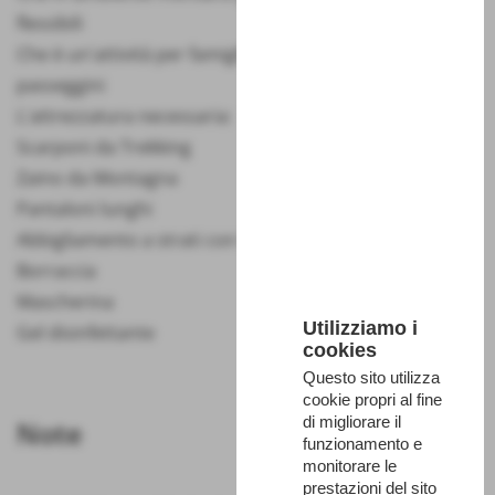
flessibili
Che è un'attività per famiglie ma non adatta ai
passeggini
L'attrezzatura necessaria:
Scarponi da Trekking
Zaino da Montagna
Pantaloni lunghi
Abbigliamento a strati con Giacca Impermeabile
Borraccia
Mascherina
Utilizziamo i
Gel disinfettante
cookies
Questo sito utilizza
cookie propri al fine
di migliorare il
Note
funzionamento e
monitorare le
prestazioni del sito