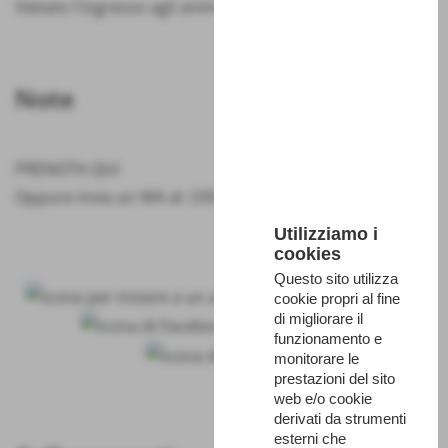
Vietato l'ingresso agli animali domestici
Note
PRENOTA QUI
Oppure invia un WA al: 3355995995
Utilizziamo i
cookies
Questo sito utilizza
cookie propri al fine
di migliorare il
funzionamento e
monitorare le
prestazioni del sito
web e/o cookie
derivati da strumenti
esterni che