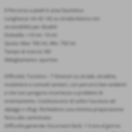
Il Percorso a piedi in area faunistica
Lunghezza: mt 42 +42 su strada bianca con
accessibilità per disabili
Dislivello: +10 mt -10 mt
Quota: Max: 760 mt, Min. 750 mt
Tempo di marcia: ND
Abbigliamento: sportivo
Difficoltà: Turistico – T Itinerari su strade, stradine,
mulattiere e comodi sentieri, con percorsi ben evidenti
e che non pongono incertezze o problemi di
orientamento. Costituiscono di solito l'accesso ad
alpeggi o rifugi. Richiedono una minima preparazione
fisica alla camminata.
Difficoltà generale: Escursioni facili, 1-3 ore al giorno