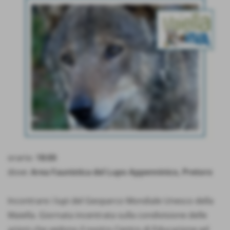
orario:
18:00
dove:
Area Faunistica del Lupo Appenninico, Pretoro
Incontrare i lupi del Geoparco Mondiale Unesco della
Maiella. Giornata incentrata sulla condivisione delle
azioni che vedono il nostro Centro di Educazione ed