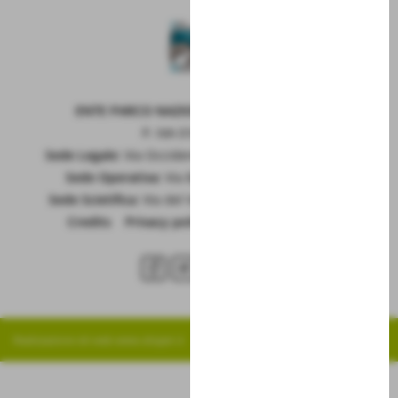
ENTE PARCO NAZIONALE DELLA MAIELLA
P. IVA 01815660699
Sede Legale:
Via Occidentale 6, GUARDIAGRELE (Ch)
Sede Operativa:
Via Badia 28, SULMONA (Aq)
Sede Scietifica:
Via del Vivaio, CARAMANICO T. (Pe)
Credits
|
Privacy policy
|
Cookie policy
RSS
Realizzazione siti web www.sitoper.it