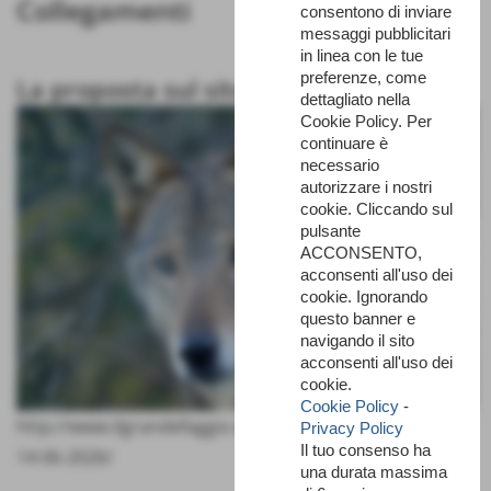
Collegamenti
consentono di inviare
messaggi pubblicitari
in linea con le tue
preferenze, come
La proposta sul sito
dettagliato nella
Cookie Policy. Per
continuare è
necessario
autorizzare i nostri
cookie. Cliccando sul
pulsante
ACCONSENTO,
acconsenti all'uso dei
cookie. Ignorando
questo banner e
navigando il sito
acconsenti all'uso dei
cookie.
Cookie Policy
-
http://www.ilgrandefaggio.it/events/lupi-al-tramonto-
Privacy Policy
Il tuo consenso ha
14-06-2026/
una durata massima