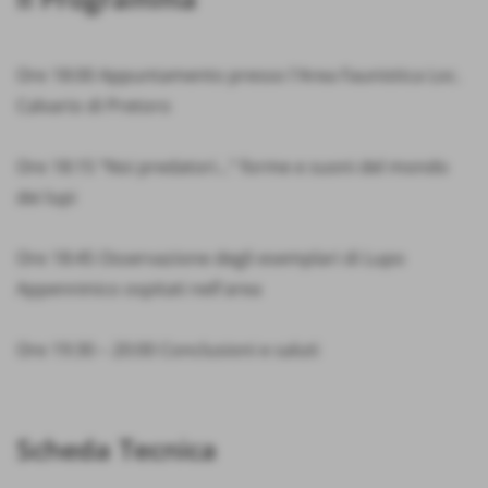
Ore 18:00 Appuntamento presso l'Area Faunistica Loc.
Calvario di Pretoro
Ore 18:15 “Noi predatori…” forme e suoni del mondo
dei lupi
Ore 18:45 Osservazione degli esemplari di Lupo
Appenninico ospitati nell'area
Ore 19:30 – 20:00 Conclusioni e saluti
Scheda Tecnica