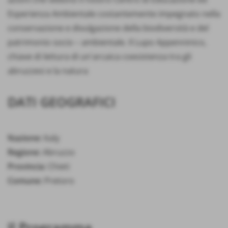
Esperienza Ambientale costantemente impegnato nella
conservazione e divulgazione della biodiversità e del
patrimonio socio – ambientale. Il Lupo Appenninico,
chiave di lettura di un'arcaica coesistenza tra gli
abruzzesi e la natura
DATI GEOGRAFICI
Nazione:
Italy
Regione:
Abruzzo
Provincia:
Chieti
Comune:
Pretoro
Il Programma