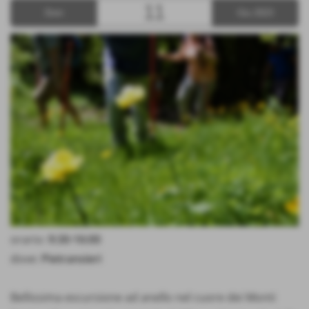
11
Dom
Giu 2023
orario:
9:30-16:00
dove:
Pietransieri
Bellissima escursione ad anello nel cuore dei Monti