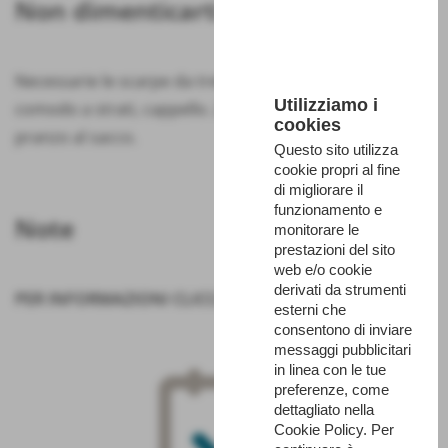
Non dimenticarti
Necessarie le scarpe da trekking. Abbigliamento
Utilizziamo i
comodo a strati, cappello. Zaino con acqua (1 l) e
cookies
pranzo al sacco.
Questo sito utilizza
cookie propri al fine
di migliorare il
funzionamento e
Note
monitorare le
prestazioni del sito
web e/o cookie
derivati da strumenti
PER INFORMAZIONI
CLICCA QUI
esterni che
consentono di inviare
messaggi pubblicitari
in linea con le tue
preferenze, come
dettagliato nella
Cookie Policy. Per