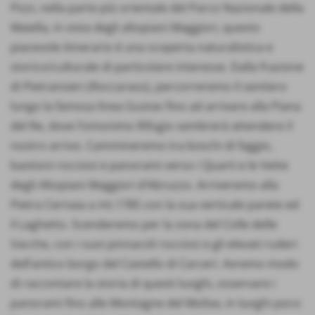
Pizzi, nella parte più orientale del Parco Nazionale della
Maiella, in vista degli altopiani Maggiori, questo
piacevole itinerario è una scoperta naturalistica e
storico/culturale di particolare interesse. Dalla frazione
di Pietransieri (Roccaraso), percorreremo il sentiero
lungo la famosa linea Gustav fino ad arrivare alla Piana
del Re, dove l’omonimo Rifugio sembrerà attendere il
nostro arrivo. Cammineremo tra boschi di faggio,
bastioni rocciosi e panorami verso i Quarti e le Vette
degli Altopiani Maggiori d’Abruzzo. Arriveremo alla
Pietra Cernaia a mt.1785 con la sua verticale parete ed
il Laghetto. Scenderemo per la zona del Colle delle
Vacche, con i suoi pinnacoli rocciosi e gli elevati ruderi
dell’antico borgo del Castello di Carceri. Avremo modo
di raccontare la storia di questi luoghi, osservare i
panorami fino alle Montagne del Molise, in luoghi poco