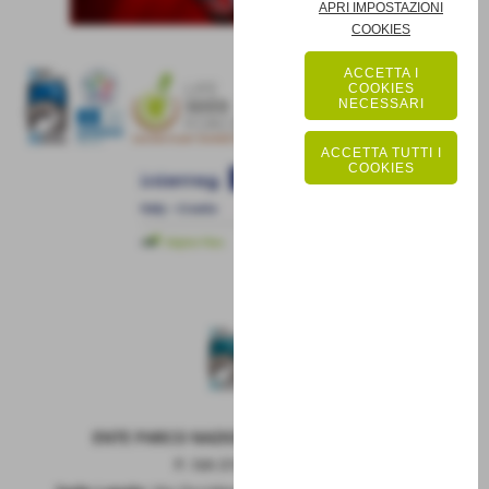
APRI IMPOSTAZIONI
COOKIES
ACCETTA I
COOKIES
NECESSARI
ACCETTA TUTTI I
COOKIES
ENTE PARCO NAZIONALE DELLA MAIELLA
P. IVA 01815660699