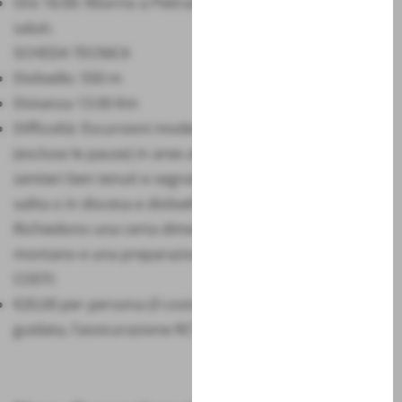
Ore 16:00: Ritorno a Pietransieri , fine escursione e
saluti.
SCHEDA TECNICA
Dislivello: 550 m
Distanza 13.00 Km
Difficoltà: Escursioni moderate, 4-5 ore al giorno
(escluse le pause) in aree alto collinari e montuose, su
sentieri ben tenuti e segnalati, con brevi tratti ripidi in
salita o in discesa e dislivelli inferiori ai 500 metri.
Richiedono una certa dimestichezza con l’ambiente
montano e una preparazione fisica alla camminata.
COSTI:
€20,00 per persona (il costo include l’escursione
guidata, l’assicurazione RCT)