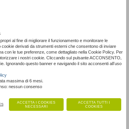
s
propri al fine di migliorare il funzionamento e monitorare le
o cookie derivati da strumenti esterni che consentono di inviare
nea con le tue preferenze, come dettagliato nella Cookie Policy. Per
utorizzare i nostri cookie. Cliccando sul pulsante ACCONSENTO,
ie. Ignorando questo banner e navigando il sito acconsenti all'uso
licy
rata massima di 6 mesi.
enso: nessun consenso
ACCETTA I COOKIES
ACCETTA TUTTI I
ES
NECESSARI
COOKIES