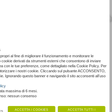
s
propri al fine di migliorare il funzionamento e monitorare le
o cookie derivati da strumenti esterni che consentono di inviare
nea con le tue preferenze, come dettagliato nella Cookie Policy. Per
utorizzare i nostri cookie. Cliccando sul pulsante ACCONSENTO,
ie. Ignorando questo banner e navigando il sito acconsenti all'uso
licy
rata massima di 6 mesi.
enso: nessun consenso
ACCETTA I COOKIES
ACCETTA TUTTI I
ES