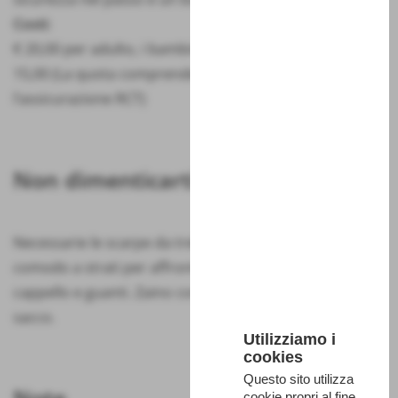
Costi:
€ 20,00 per adulto, i bambini sotto 14 anni pagano €
15,00 (La quota comprende accompagnamento e
l’assicurazione RCT)
Non dimenticarti
Necessarie le scarpe da trekking. Abbigliamento
comodo a strati per affrontare le condizioni di freddo,
cappello e guanti. Zaino con acqua (1 l), pranzo al
sacco.
Utilizziamo i
cookies
Questo sito utilizza
Note
cookie propri al fine