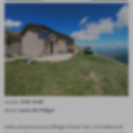
orario:
9:00-16:00
dove:
Lama dei Peligni
Salita al panoramico Rifugio Fonte Tarì, sul Vallone di