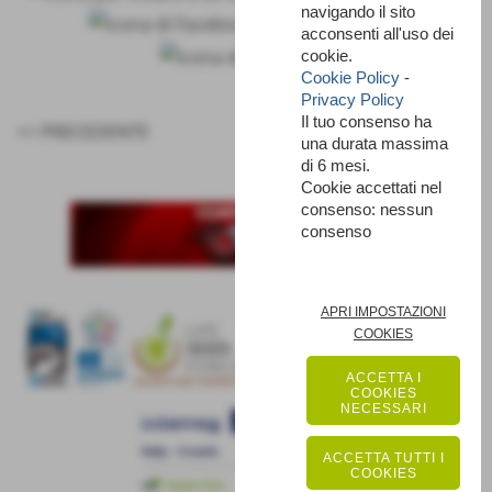
navigando il sito
acconsenti all'uso dei
cookie.
Cookie Policy
-
Privacy Policy
Il tuo consenso ha
<< PRECEDENTE
SUCCESSIVO >>
una durata massima
di 6 mesi.
Cookie accettati nel
consenso: nessun
consenso
APRI IMPOSTAZIONI
COOKIES
ACCETTA I
COOKIES
NECESSARI
ACCETTA TUTTI I
COOKIES