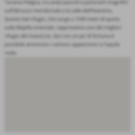
Taranta Peligna, tra ampi pascoli e panorami magnifici
sull’Abruzzo meridionale e la valle dell’Aventino.
Questo bel rifugio, che sorge a 1540 metri di quota
sulla Majella orientale, rappresenta uno dei migliori
rifugio del massiccio. Qui con un po’ di fortuna è
possibile ammirare i camosci appenninici e l’aquila
reale.