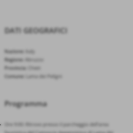
DATI GEOGRAFICI
Nazione:
Italy
Regione:
Abruzzo
Provincia:
Chieti
Comune:
Lama dei Peligni
Programma
Ore 9:00: Ritrovo presso il parcheggio dell’area
faunistica del Camoscio Appenninico di Lama dei