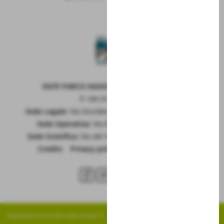
ENTE PARCO NAZIONALE DELLA MAIELLA
P. IVA 01815660699
Sede Legale:
Via Occidentale 6, GUARDIAGRELE (Ch)
Sede Operativa:
Via Badia 28, SULMONA (Aq)
Sede Scietifica:
Via del Vivaio, CARAMANICO T. (Pe)
Credits
|
Privacy policy
|
Cookie policy
RSS
Realizzazione siti web www.sitoper.it