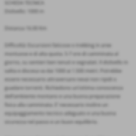
SCHEDA TECNICA
Dislivello: 1000 m
Distanza 16.00 Km
Difficoltà: Escursioni faticose o trekking in aree
montuose e di alta quota. 5-7 ore di camminata al
giorno, su sentieri ben tenuti e segnalati. Il dislivello in
salita e discesa va dai 1000 ai 1.500 metri. Potrebbe
essere necessario attraversare nevai non ripidi o
guadare torrenti. Richiedono un’ottima conoscenza
dell’ambiente montano e una buona preparazione
fisica alla camminata. E’ necessario inoltre un
equipaggiamento tecnico adeguato e una buona
sicurezza nel passo e un buon equilibrio.