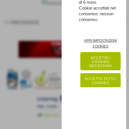
di 6 mesi.
Cookie accettati nel
consenso: nessun
consenso
<< PRECEDENTE
SUCCESSIVO >>
APRI IMPOSTAZIONI
COOKIES
ACCETTA I
COOKIES
NECESSARI
ACCETTA TUTTI I
COOKIES