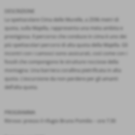
DESCRIZIONE
La spettacolare Cima delle Murelle, a 2596 metri di
quota, sulla Majella, rappresenta una meta ambita e
prestigiosa. Il percorso che conduce in cima è uno dei
più spettacolari percorsi di alta quota della Majella. Gli
incontri con i camosci sono assicurati, così come con i
fossili che compongono le strutture rocciose della
montagna. Una barriera corallina pietrificata in alta
quota. L’escursione da non perdere per gli amanti
dell’alta quota.
PROGRAMMA
Ritrovo: presso il rifugio Bruno Pomilio – ore 7:30