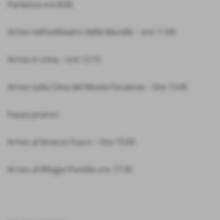
Partenza ore 8:00
Arrivo nell’anfiteatro delle Murelle – ore 11:00
Arrivo in cima – ore 12:15
Arrivo sulla Cima del Monte Focalone – Ore 13:45
Pausa pranzo
Arrivo al bivacco Fusco – Ore 15:00
Arrivo al Rifugio Pomilio ore 17:30