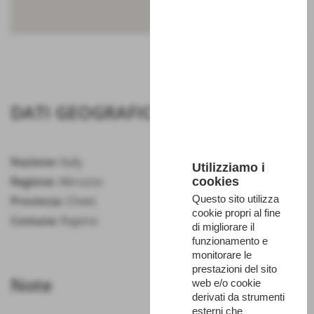
DATI GEOGRAFICI
Nazione:
Italy
Utilizziamo i
Regione:
Abruzzo
cookies
Questo sito utilizza
Provincia:
Chieti
cookie propri al fine
Comune:
Rapino
di migliorare il
funzionamento e
monitorare le
prestazioni del sito
Note
web e/o cookie
derivati da strumenti
esterni che