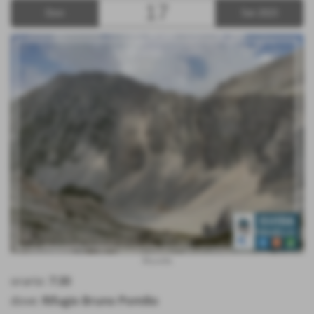
17
Dom
Set 2023
Murelle
orario:
7:30
dove:
Rifugio Bruno Pomilio