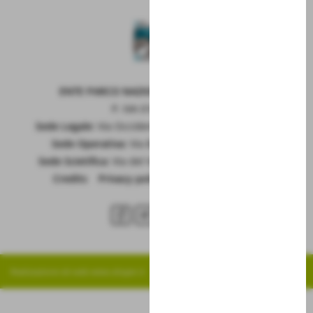
ENTE PARCO NAZIONALE DELLA MAIELLA
P. IVA 01815660699
Sede Legale:
Via Occidentale 6, GUARDIAGRELE (Ch)
Sede Operativa:
Via Badia 28, SULMONA (Aq)
Sede Scietifica:
Via del Vivaio, CARAMANICO T. (Pe)
Credits
|
Privacy policy
|
Cookie policy
RSS
Realizzazione siti web www.sitoper.it