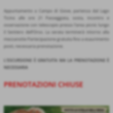
Appuntamento a Campo di Giove, partenza dal Lago
Ticino alle ore 21 Passeggiata, sosta, incontro e
osservazione con telescopio presso l’area picnic lungo
il Sentiero dell’Orso. La serata terminerà intorno alla
mezzanotte Partecipazione gratuita fino a esaurimento
posti, necessaria prenotazione.
L'ESCURSIONE È GRATUITA MA LA PRENOTAZIONE È
NECESSARIA
PRENOTAZIONI CHIUSE