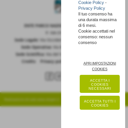
Cookie Policy
-
Privacy Policy
Il tuo consenso ha
una durata massima
ENTE PARCO NAZIONALE DELLA MAIELLA
di 6 mesi.
Cookie accettati nel
P. IVA 01815660699
consenso: nessun
Sede Legale:
Via Occidentale 6, GUARDIAGRELE (Ch)
consenso
Sede Operativa:
Via Badia 28, SULMONA (Aq)
Sede Scietifica:
Via del Vivaio, CARAMANICO T. (Pe)
Credits
|
Privacy policy
|
Cookie policy
RSS
APRI IMPOSTAZIONI
COOKIES
ACCETTA I
COOKIES
NECESSARI
Realizzazione siti web www.sitoper.it
ACCETTA TUTTI I
COOKIES