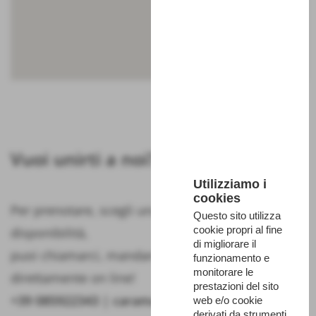
Vuoi unirti a noi?
Utilizziamo i
cookies
Per prenotare, scegli una data e controlla la
Questo sito utilizza
cookie propri al fine
disponibilità,
di migliorare il
puoi chiamarci, mandarci una mail o prenotare
funzionamento e
monitorare le
direttamente on line!
prestazioni del sito
+39 085922343 | caramanico@parcomajella.it
web e/o cookie
derivati da strumenti