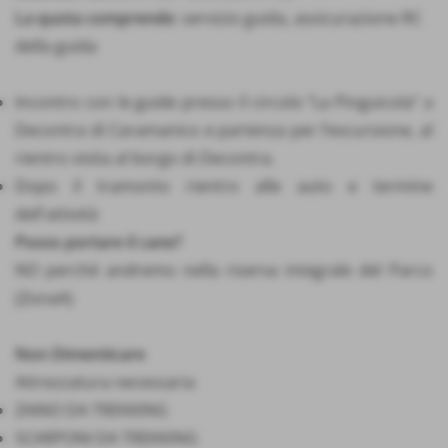
La quota comprende
: servizio guida, assicurazione RC
della guida
Incontro con le guide presso il circolo “La Pinguicola” a
Decontra di Caramanico e partenza per l’escursione, al
rientro visita al borgo di Decontra.
Dopo il tramonto rientro alle auto e termine
dell'attività
Posso portare il cane?
NO perché andremo nella riserva integrale del Parco
(ZonaA)
Non Dimenticare
Attrezzatura necessaria
ZAINO DA TREKKING
SCARPONI DA TREKKING