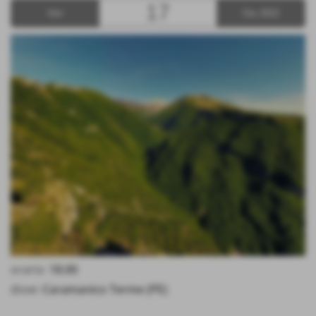
17
Ven
Giu 2022
orario:
18.00
dove:
Caramanico Terme (PE)