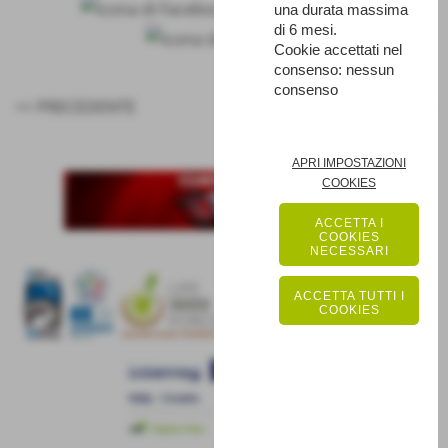
una durata massima
di 6 mesi.
Cookie accettati nel
consenso: nessun
consenso
<< PRECEDENTE
SUCCESSIVO >>
APRI IMPOSTAZIONI
COOKIES
ACCETTA I
COOKIES
NECESSARI
ACCETTA TUTTI I
COOKIES