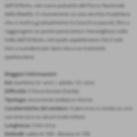
dell'Orfento, nel cuore pulsante del Parco Nazionale
della Maiella. Ci muoveremo su una vecchia mulattiera
che si inoltra gradualmente tra boschi e pascoli, fino a
raggiungere un punto panoramico meraviglioso sulla
Valle dell'Orfento, nel quale aspetteremo che il sole
inizi a scendere per dare vita a un tramonto
spettacolare.
Maggiori Informazioni
Età
: bambino 6+ anni | adulto 12+ anni
Difficoltà
: E Escursionisti (Facile)
Tipologia
: escursione andata e ritorno
Caratteristiche del sentiero
: il percorso si snoda su una
carrareccia e su alcuni tratti erbosi
Lunghezza
: 5 km circa
Dislivelli
: salita m 100 - discesa m 100