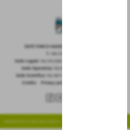
ENTE PARCO NAZIONALE DELLA MAIELLA
P. IVA 01815660699
Sede Legale:
Via Occidentale 6, GUARDIAGRELE (Ch)
Sede Operativa:
Via Badia 28, SULMONA (Aq)
Sede Scietifica:
Via del Vivaio, CARAMANICO T. (Pe)
Credits
|
Privacy policy
|
Cookie policy
RSS
Realizzazione siti web www.sitoper.it