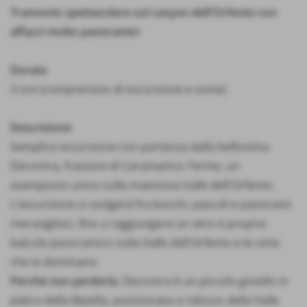
Tramonto spettacolare sul canyon dell'Orfento con
affacci molto panoramici
Durata
3 ore (comprensivo di escursione e soste)
Descrizione
Semplice escursione con partenza dalla bellissima
Decontra, frazione di Caramanico Terme, un
avamposto unico sulla maestosa Valle dell'Orfento.
L'escursione si svolgerà fra boschi, pascoli e panorami
meravigliosi, fino a raggiungere un vero e proprio
balcole panoramico sulla Valle dell'Orfento e le cime
che la dominano.
Perché non perderla
: Decontra è un piccolo gioiello in
pietra della Maiella, posizionata a ridosso della Valle