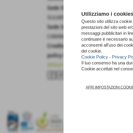
Sede Operativa:
Via Badia 28,
Utilizziamo i cookie
SULMONA (Aq)
Questo sito utilizza cookie 
Sede Scientifica:
Via del Vivaio,
prestazioni del sito web e/
messaggi pubblicitari in li
CARAMANICO T. (Pe)
continuare è necessario a
Credits
|
Privacy policy
|
Cookie
acconsenti all'uso dei cook
dei cookie.
policy
RSS
Cookie Policy
-
Privacy Po
Il tuo consenso ha una du
SEGUI IL PARCO
Cookie accettati nel cons
APRI IMPOSTAZIONI COOKI