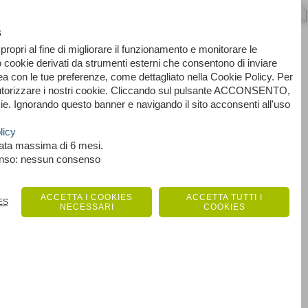
s
propri al fine di migliorare il funzionamento e monitorare le
o cookie derivati da strumenti esterni che consentono di inviare
nea con le tue preferenze, come dettagliato nella Cookie Policy. Per
utorizzare i nostri cookie. Cliccando sul pulsante ACCONSENTO,
ie. Ignorando questo banner e navigando il sito acconsenti all'uso
licy
rata massima di 6 mesi.
enso: nessun consenso
ACCETTA I COOKIES
ACCETTA TUTTI I
ES
NECESSARI
COOKIES