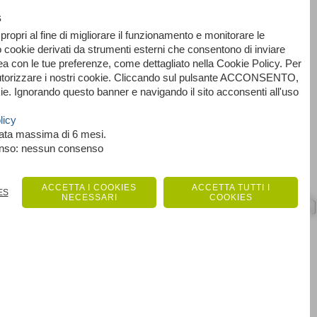
s
propri al fine di migliorare il funzionamento e monitorare le
o cookie derivati da strumenti esterni che consentono di inviare
nea con le tue preferenze, come dettagliato nella Cookie Policy. Per
utorizzare i nostri cookie. Cliccando sul pulsante ACCONSENTO,
ie. Ignorando questo banner e navigando il sito acconsenti all'uso
licy
rata massima di 6 mesi.
enso: nessun consenso
ACCETTA I COOKIES
ACCETTA TUTTI I
ES
NECESSARI
COOKIES