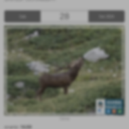
28
Sab
Set 2024
Cervo
orario:
16:00