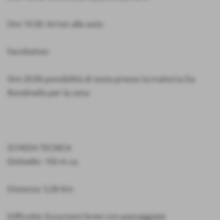
Ore 19:30: Arrivo alle auto
Facoltativo:
Ore 20:00 possibilità di sosta presso la trattoria Da
Rondinella per la cena
SCHEDA TECNICA
Dislivello: 150 m ca.
Distanza: 5,00 Km
Difficoltà: Escursioni brevi con passeggiate