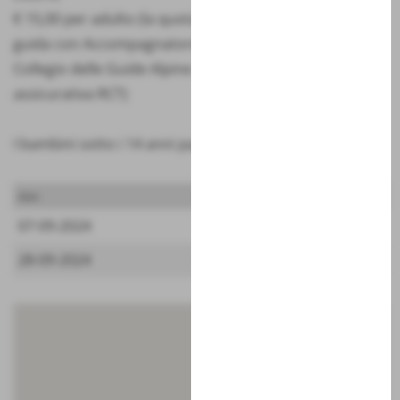
€ 15,00 per adulto (la quota comprende il servizio
guida con Accompagnatore di Media Montagna del
Collegio delle Guide Alpine d’Abruzzo e la copertura
assicurativa RCT)
I bambini sotto i 14 anni pagano € 5,00
data
note
07-09-2024
28-09-2024