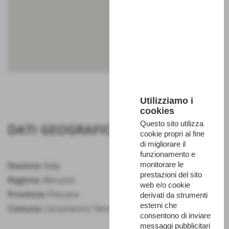
Utilizziamo i
cookies
Questo sito utilizza
DATI GEOGRAFICI
cookie propri al fine
di migliorare il
funzionamento e
monitorare le
Nazione:
Italy
prestazioni del sito
Regione:
Abruzzo
web e/o cookie
Provincia:
Pescara
derivati da strumenti
esterni che
Comune:
Caramanico Terme
consentono di inviare
messaggi pubblicitari