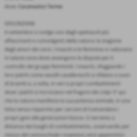
dove:
Caramanico Terme
DESCRIZIONE
A settembre si svolge uno degli spettacoli più
affascinanti e coinvolgenti della natura: la stagione
degli amori dei cervi. I maschi e le femmine si radunano
in talune zone dove avvengono le dispute per il
controllo dei gruppi femminili. I maschi, sfoggiando i
loro palchi come vessilli cavallereschi si sfidano a suon
di bramiti e, a volte, in veri e propri combattimenti
dove i palchi si incrociano nel fragore dei colpi. E’ qui
che la natura manifesta la sua potenza animale, in una
lotta senza risparmio per cercare di tramandare i
propri geni alle generazioni future. Ci terremo a
distanza dai luoghi di combattimento, osservando per
mezzo del cannocchiale i maestosi cervi appenninici