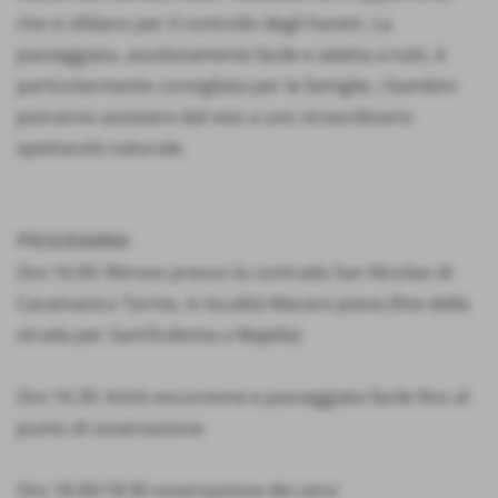
che si sfidano per il controllo degli harem. La
passeggiata, assolutamente facile e adatta a tutti, è
particolarmente consigliata per le famiglie, i bambini
potranno assistere dal vivo a uno straordinario
spettacolo naturale.
PROGRAMMA
Ore 16.00: Ritrovo presso la contrada San Nicolao di
Caramanico Terme, in località Macere piane (fine della
strada per Sant’Eufemia a Majella)
Ore 16.30: Inizio escursione e passeggiata facile fino al
punto di osservazione
Ore 18.00/18:30 osservazione dei cervi