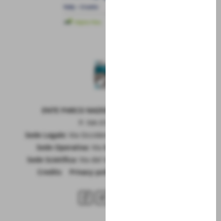
ENTE PARCO NAZIONALE DELLA MAIELLA
P. IVA 01815660699
Sede Legale:
Via Occidentale 6, GUARDIAGRELE (Ch)
Sede Operativa:
Via Badia 28, SULMONA (Aq)
Sede Scietifica:
Via del Vivaio, CARAMANICO T. (Pe)
Credits
|
Privacy policy
|
Cookie policy
RSS