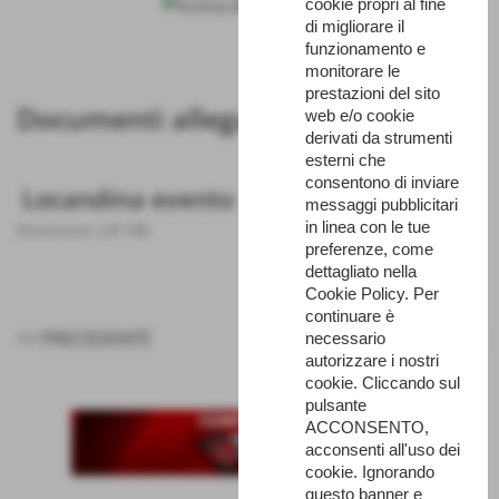
cookie propri al fine
di migliorare il
funzionamento e
monitorare le
prestazioni del sito
Documenti allegati
web e/o cookie
derivati da strumenti
esterni che
consentono di inviare
Locandina evento
messaggi pubblicitari
in linea con le tue
Dimensione: 2,81 MB
preferenze, come
dettagliato nella
Cookie Policy. Per
continuare è
<< PRECEDENTE
SUCCESSIVO >>
necessario
autorizzare i nostri
cookie. Cliccando sul
pulsante
ACCONSENTO,
acconsenti all'uso dei
cookie. Ignorando
questo banner e