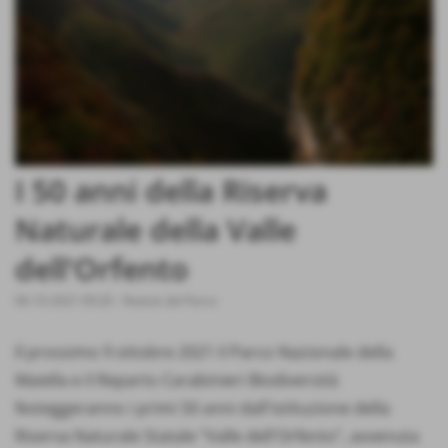
I 50 anni della Riserva
Naturale della Valle
dell'Orfento
06-10-2021 09:20
-
Notizie dal Parco
Il prossimo 9 ottobre 2021 il Parco Nazionale della
Maiella e il Reparto Carabinieri Biodiversità
festeggeranno i primi 50 anni dall'istituzione della
Riserva Naturale Statale “Valle dell'Orfento”, avvenuta