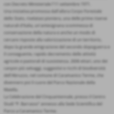
con Decreto Ministeriale l'11 settembre 1971.
Una iniziativa promossa dall'allora Corpo Forestale
dello Stato, rivelatasi pioniera, una delle prime riserve
naturali d'Italia, un'antesignana scommessa di
conservazione della natura e anche un modo di
cercare risposte alla valorizzazione di un territorio,
dopo la grande emigrazione del secondo dopoguerra e
il conseguente, rapido decremento delle attività
agricole e pastorali di sussistenza. 2606 ettari, uno dei
canyon più selvaggi, suggestivi e ricchi di biodiversità
dell'Abruzzo, nel comune di Caramanico Terme, che
divennero poi il cuore del Parco Nazionale della
Maiella.
La Celebrazione del Cinquantennale, presso il Centro
Studi “P. Barrasso” annesso alla Sede Scientifica del
Parco a Caramanico Terme.