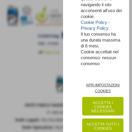
navigando il sito
acconsenti all'uso dei
cookie.
Cookie Policy
-
Privacy Policy
Il tuo consenso ha
una durata massima
di 6 mesi.
Cookie accettati nel
consenso: nessun
consenso
APRI IMPOSTAZIONI
COOKIES
ACCETTA I
ENTE PARCO NAZIONALE DELLA MAIELLA
COOKIES
NECESSARI
P. IVA 01815660699
Sede Legale:
Via Occidentale 6, GUARDIAGRELE (Ch)
ACCETTA TUTTI I
Sede Operativa:
Via Badia 28, SULMONA (Aq)
COOKIES