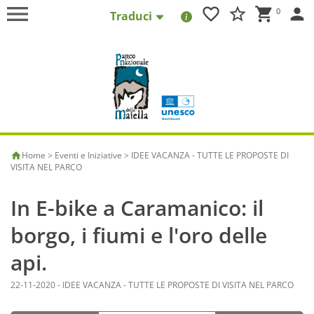
menu
favorite_border
star_border
shopping_cart
person
0
Traduci
AMMINISTRAZIONE TRASPARENTE
|
ALBO ONLINE
|
ELENCO OPERATORI ECONOMICI
|
MODULISTICA
|
FAQ
|
Italiano
Inglese
Francese
Tedesco
Spagnolo
Home
>
Eventi e Iniziative
>
IDEE VACANZA - TUTTE LE PROPOSTE DI
VISITA NEL PARCO
In E-bike a Caramanico: il
borgo, i fiumi e l'oro delle
api.
22-11-2020
-
IDEE VACANZA - TUTTE LE PROPOSTE DI VISITA NEL PARCO