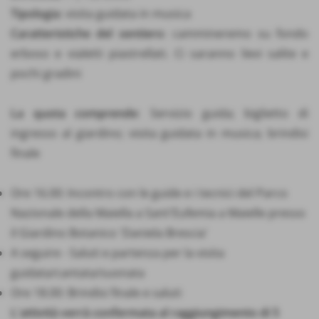
Tipologia
: visita guidata in musica
Caratteristiche del sentiero
: cammineremo su fondo
erboso e vialetti piastrellati. Ci saranno lievi salite e
pochi gradini
La quota comprende
: Servizio guida; biglietto di
ingresso al giardino; visita guidata in musica; brindisi
finale
Ore 16.00: Incontro con le guide e i tecnici del Parco
Nazionale della Maiella a Sant'Eufemia a Maielle presso
il Giardino Botanico 'Daniela Brescia'
A seguire - Saluti e partenza per la visita
guidata/cantata/suonata
Ore 18.00: Brindisi finale e saluti
L'attività verrà confermata al raggiungimento di 5