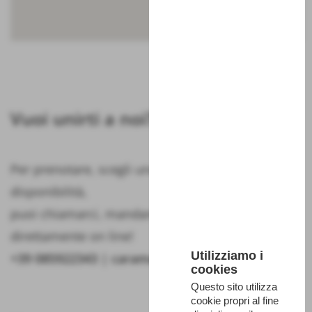
Vuoi unirti a noi?
Per prenotare, scegli una data e controlla la
disponibilità,
puoi chiamarci, mandarci una mail o prenotare
direttamente on line!
Utilizziamo i
+39 085922343 | caramanico@parcomajella.it
cookies
Questo sito utilizza
cookie propri al fine