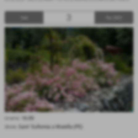
3
Sab
Giu 2023
orario:
16.00
dove:
Sant' Eufemia a Maiella (PE)