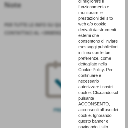
di migliorare il
Note
funzionamento e
monitorare le
prestazioni del sito
web e/o cookie
PER TUTTE LE INFO SU QUESTA PROPOSTA DI VISITA
derivati da strumenti
CONTATTACI AL +39085922343
esterni che
consentono di inviare
messaggi pubblicitari
in linea con le tue
preferenze, come
dettagliato nella
Cookie Policy. Per
continuare è
necessario
autorizzare i nostri
cookie. Cliccando sul
pulsante
ACCONSENTO,
PRENOTA
acconsenti all'uso dei
cookie. Ignorando
questo banner e
navigando il sito