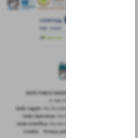
ENTE PARCO NAZIONALE DELLA MAIELLA
P. IVA 01815660699
Sede Legale:
Via Occidentale 6, GUARDIAGRELE (Ch)
Sede Operativa:
Via Badia 28, SULMONA (Aq)
Sede Scietifica:
Via del Vivaio, CARAMANICO T. (Pe)
Credits
|
Privacy policy
|
Cookie policy
RSS