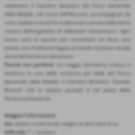
visiteremo il Giardino Botanico del Parco Nazionale
della Maiella, nel cuore dell’Abruzzo, accompagnati da
canti, ballate e musiche tradizionali suonate dalla dolce
musica dell’organetto di Sebastian Giovannucci. Ogni
brano sarà lo spunto per raccontare un fiore, una
pianta, una tradizione legata al mondo botanico ed alla
storia del territorio abruzzese.
Perché non perderla
: Un viaggio attraverso musica e
botanica in una delle strutture più belle del Parco
Nazionale della Maiella: il Giardino Botanico “Daniela
Brescia” che in questo periodo è nel pieno della
fioritura primaverile.
Maggiori Informazioni
Età
: adatto a tutte le età, meglio se dai 6 anni in su
Difficoltà
: T | Turistico