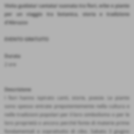
Visita guidata/ cantata/ suonata tra fiori, erbe e piante
per un viaggio tra botanica, storia e tradizione
d'Abruzzo
EVENTO GRATUITO
Durata
2 ore
Descrizione
I fiori hanno ispirato canti, storie, poesie. Le piante
sono spesso entrate prepotentemente nella cultura e
nelle tradizioni popolari per il loro simbolismo o per le
loro proprietà o ancora perché fonte di materie prime
fondamentali e soprattutto di cibo. Sabato 3 giugno