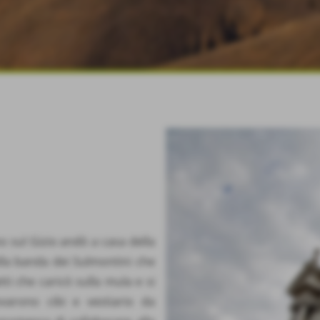
no sul Gizio andò a casa della
la banda dei Sulmontini che
tti che caricò sulla mula e si
ovarono cibi e vestiario da