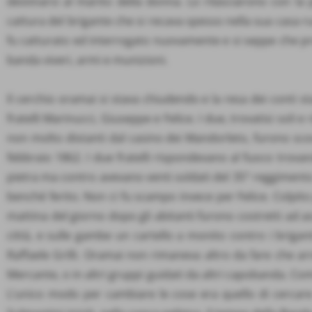
destinarsi al marito della donna. Lo rilasciarono con la
cattura del brigante che si recava spesso nella sua casa rur
fu catturato ed interrogato nuovamente e si seppe che p
banda viveri, armi e munizioni.
Il cerchio oramai si stava chiudendo e la resa dei conti s
fratelli Marinucci, Giuseppe e Felice. I due, trovatisi soli e
non molto distanti dal casino dei Mandorleto, furono scova
febbraio 1862. I due fratelli rispondevano al fuoco trov
pietra ma contro avevano venti soldati del 35° reggimento 
benché ferito. Non ci fu scampo invece per Felice. Colpito
mattina del giorno dopo gli abitanti furono costretti ad a
città, e sulle gambe un cartello a monito contro i brigant
Raffaele Grilli. Oramai non rimaneva altro da fare che ar
Mercante, o in altri gruppi guidati da altri capobanda. Com
L’unico modo per cambiare le cose era quello di cercare