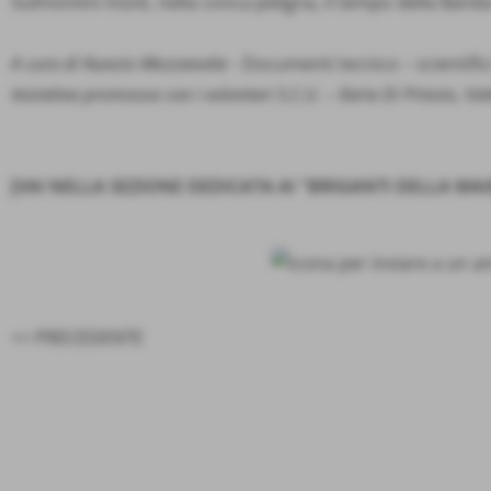
Sulmontini iniziò, nella conca peligna, il tempo della Band
A cura di Nunzio Mezzanotte -
Documenti tecnico – scientific
Iniziativa promossa con i volontari S.C.U. – Ilaria Di Prinzio, V
[VAI NELLA SEZIONE DEDICATA AI "BRIGANTI DELLA MAI
<< PRECEDENTE