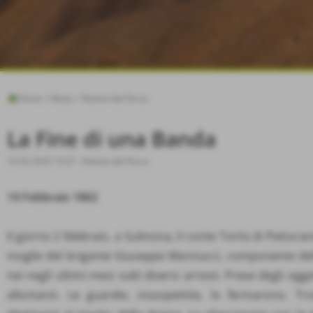
Home
>
News
>
Notizie dal Parco
La Fine di una Banda
14-02-2023 15:27
-
Notizie dal Parco
14 Febbraio 1862
Il giorno 2 febbraio, a Sulmona, il conte Tortis di Pettora
moglie del brigante Giuseppe Marinucci, componente del
nei negli ultimi mesi subì diversi arresti. Prese degli ogge
allontanò. Le guardie, insospettite, lo fermarono. Tr