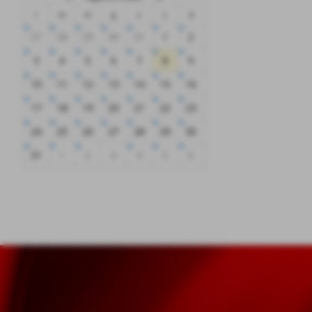
l
m
m
g
v
s
d
27
28
29
30
31
1
2
3
4
5
6
7
8
9
10
11
12
13
14
15
16
17
18
19
20
21
22
23
24
25
26
27
28
29
30
31
1
2
3
4
5
6