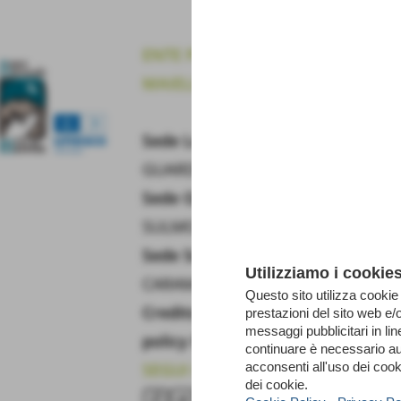
ENTE PARCO NAZIONALE DELLA
MAIELLA
P. IVA 01815660699
Sede Legale:
Via Occidentale 6,
GUARDIAGRELE (Ch)
Sede Operativa:
Via Badia 28,
SULMONA (Aq)
Sede Scientifica:
Via del Vivaio,
Utilizziamo i cookie
CARAMANICO T. (Pe)
Questo sito utilizza cookie 
Credits
|
Privacy policy
|
Cookie
prestazioni del sito web e/
messaggi pubblicitari in li
policy
RSS
continuare è necessario a
acconsenti all'uso dei cook
SEGUI IL PARCO
dei cookie.