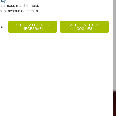
licy
rata massima di 6 mesi.
enso: nessun consenso
ACCETTA I COOKIES
ACCETTA TUTTI I
ES
NECESSARI
COOKIES