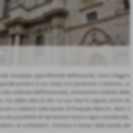
le. Giuseppe, approfittando dell’oscurità, riuscì a fuggire
e guardie presero il suo corpo e lo portarono a Sulmona. La
to sulla scalinata dell’Annunziata, monumento simbolo della
opo, ma ebbe salva la vita. La sua resa fu seguita anche da
arono a battersi nella banda di Pasquale Mancini, detto il
 più possibilità di ripristinare l’antico regno meridionale.
celsero di combattere. Concluso il tempo della banda dei