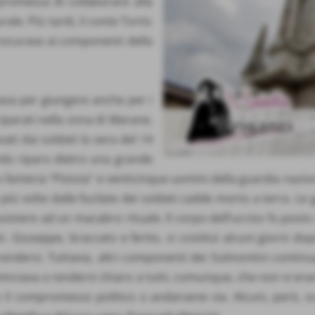
 promessa di collaborare alla
ale. Più tardi, il conte Tortis
rocurava ai componenti della
tava per giungere anche per i
 riparati nella zona di Marane,
ti dai soldati la sera del 14
ando riparo dietro una grande
fanteria “Pistoia” e venticinque uomini della guardia naziona
 più volte dalle fucilate dei soldati cadde morto a terra. L
ssistere ad un macabro rituale. Il corpo dell’ucciso fu pos
i. Giuseppe, braccato e ferito, si costituì alcuni giorni d
rendersi. Tuttavia, altri componenti dei Sulmontini continu
inciava a rendersi chiaro a tutti, comunque, che non vi erano
 il compromesso politico o andarsene via. Alcuni, però, s