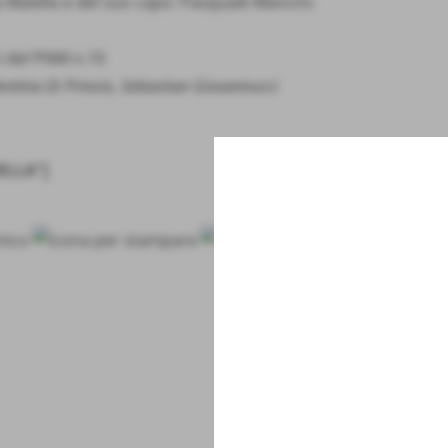
a Maiella e del suo capo: Pasquale Mancini.
i del PNM n.10
alentina Di Prinzio, Sebastian Giovannucci
ELLA"]