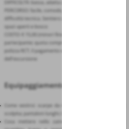
DIFFICOLTÀ: bassa, adatta a persone dai 0 anni in sù
PERCORSO: facile, comodo, senza nessuna rilevante
difficoltà tecnica. Sentiero a fondo terroso e ghiaioso in
spazi aperti e bosco
COSTO: € 15,00 (minori fino a 14 anni € 5,00) a
partecipante; quota comprensiva di servizio guida e
polizza RCT; il pagamento verrà effettuato il giorno
dell'escursione
Equipaggiamento
Come vestirsi: scarpe da trekking o scarpe con suola
scolpita; pantaloni lunghi; t-shirt; maglioncino
Cosa mettere nello zaino: t-shirt e maglioncino di