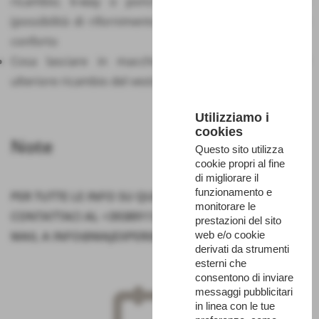
ricambio; k-way o poncho; acqua almeno 1 litro
(possibilità di rifornimento lungo il percorso); cibo di
conforto
Cosa lasciare in macchina: scarpe da riposo ed
ulteriore ricambio del vestiario
Utilizziamo i
cookies
Note
Questo sito utilizza
cookie propri al fine
di migliorare il
funzionamento e
PER TUTTE LE INFO SU QUESTA PROPOSTA DI VISITA
monitorare le
CONTATTACI AL +393891138621 O MANDACI UNA
prestazioni del sito
MAIL A INFO@MAJEXPERIENCE.IT
web e/o cookie
derivati da strumenti
esterni che
consentono di inviare
messaggi pubblicitari
in linea con le tue