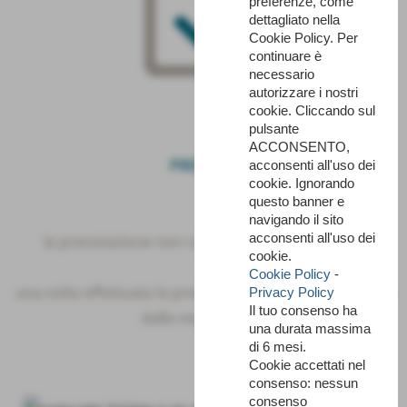
preferenze, come
dettagliato nella
Cookie Policy. Per
continuare è
necessario
autorizzare i nostri
cookie. Cliccando sul
pulsante
ACCONSENTO,
PRENOTA
acconsenti all'uso dei
cookie. Ignorando
questo banner e
navigando il sito
acconsenti all'uso dei
la prenotazione non comporta nessun obbligo
cookie.
Cookie Policy
-
una volta effettuata la prenotazione sarete ricontattati
Privacy Policy
Il tuo consenso ha
dalla nostra guida
una durata massima
di 6 mesi.
Cookie accettati nel
consenso: nessun
consenso