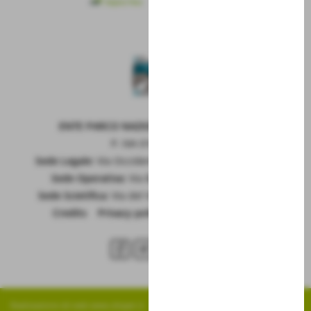
ENTE PARCO NAZIONALE DELLA MAIELLA
P. IVA 01815660699
Sede Legale:
Via Occidentale 6, GUARDIAGRELE (Ch)
Sede Operativa:
Via Badia 28, SULMONA (Aq)
Sede Scietifica:
Via del Vivaio, CARAMANICO T. (Pe)
Credits
|
Privacy policy
|
Cookie policy
RSS
Realizzazione siti web www.sitoper.it