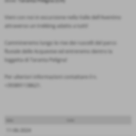
dove:
Taranta Peligna (CH)
Vieni con noi in escursione nella Valle dell'Aventino
attraverso un trekking adatto a tutti!
Cammineremo lungo le rive dei ruscelli del parco
fluviale delle Acquevive ed entreremo dentro la
loggetta di Taranta Peligna!
Per ulteriori informazioni contattare il n.
+393891138621.
data
note
11-06-2024