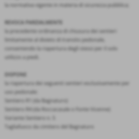
la normativa vigente in materia di sicurezza pubblica;
REVOCA PARZIALMENTE
la precedente ordinanza di chiusura dei sentieri
limitamente al divieto di transito pedonale,
consentendo la riapertura degli stessi per il solo
utilizzo a piedi.
DISPONE
la riapertura dei seguenti sentieri esclusivamente per
uso pedonale:
Sentiero R1 (da Bagnaturo)
Sentiero R4 (da Roccacasale o Fonte Vicenne)
Variante Sentiero n. 5
Tagliafuoco da cimitero del Bagnaturo