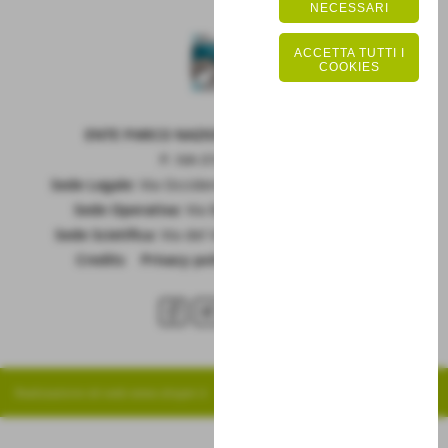
NECESSARI
ACCETTA TUTTI I
COOKIES
ENTE PARCO NAZIONALE DELLA MAIELLA
P. IVA 01815660699
Sede Legale:
Via Occidentale 6, GUARDIAGRELE (Ch)
Sede Operativa:
Via Badia 28, SULMONA (Aq)
Sede Scietifica:
Via del Vivaio, CARAMANICO T. (Pe)
Credits
|
Privacy policy
|
Cookie policy
RSS
Realizzazione siti web www.sitoper.it