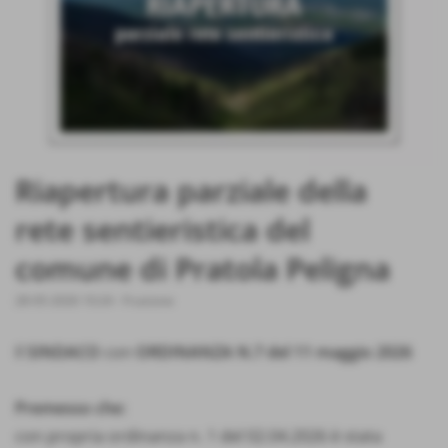
Riapertura parziale della
rete sentieristica del
comune di Pratola Peligna
28-05-2026 10:24
-
Fruizione
Il
SINDACO
con
ORDINANZA N.7 del 11 maggio 2026
Premesso che:
con propria ordinanza n. 1 del 02.04.2026 è stata