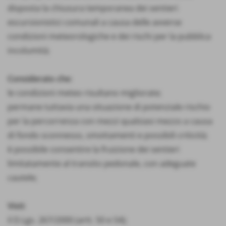
disposta la chiusura temporanea dei sentieri
escursionistici comunali a causa delle avverse
condizioni meteorologiche e dei rischi per la pubblica
incolumità;
Considerato che:
le condizioni meteo risultano migliorate;
permane tuttavia una situazione di potenziale rischio
per la percorrenza con mezzi qualsiasi mezzo a causa
di fondo sconnesso, smottamenti e possibili criticità;
è possibile consentire la fruizione dei sentieri
limitatamente al transito pedonale, con adeguate
cautele;
Visti:
il D.Lgs. 267/2000 (artt. 50 e 54);