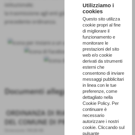
istituzionale;
Utilizziamo i
cookies
la trasmissione agli enti già destinatari della
Questo sito utilizza
precedente ordinanza.
cookie propri al fine
di migliorare il
funzionamento e
monitorare le
prestazioni del sito
web e/o cookie
derivati da strumenti
esterni che
consentono di inviare
messaggi pubblicitari
in linea con le tue
Documenti allegati
preferenze, come
dettagliato nella
Cookie Policy. Per
continuare è
ORDINANZA DI RIAPERTURA PARZIALE
necessario
DEL COMUNE DI PRATOLA PELIGNA
autorizzare i nostri
cookie. Cliccando sul
Dimensione: 590,86 KB
pulsante