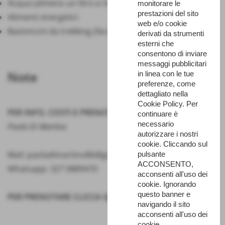
Acqua (almeno un litro e mezzo)
monitorare le
prestazioni del sito
Alimenti energetici
web e/o cookie
Bastoncini da trekking (facoltativi)
derivati da strumenti
esterni che
consentono di inviare
messaggi pubblicitari
Note
in linea con le tue
preferenze, come
dettagliato nella
Cookie Policy. Per
PER INFO, COSTI E PRENOTAZIONI
continuare è
necessario
Paola Di Martino
autorizzare i nostri
cookie. Cliccando sul
Mail: paoladimartino86@gmail.com
pulsante
ACCONSENTO,
Whatsapp: 327 0889470
acconsenti all'uso dei
cookie. Ignorando
questo banner e
PER PRENOTARE CLICCA QUI
navigando il sito
acconsenti all'uso dei
cookie.