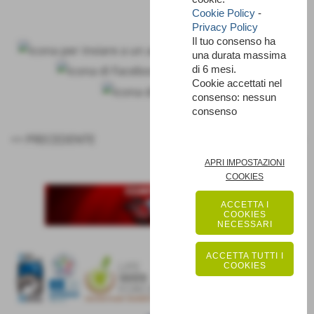
Cookie Policy
-
Privacy Policy
Il tuo consenso ha
una durata massima
di 6 mesi.
Cookie accettati nel
consenso: nessun
consenso
<< PRECEDENTE
SUCCESSIVO >>
APRI IMPOSTAZIONI
COOKIES
ACCETTA I
COOKIES
NECESSARI
ACCETTA TUTTI I
COOKIES