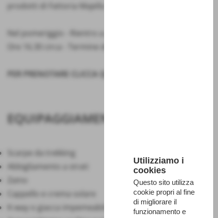
prodotti di Fattoria Majella
Nel pomeriggio - Rientro a piedi a Decontra
Ore 16.30 circa - Termine delle attività e saluti
PER PRENOTARE CLICCA QUI
EQUIPAGGIAMENTO
Scarpe da trekking
Utilizziamo i
Abbigliamento a strati
cookies
Zaino
Questo sito utilizza
cookie propri al fine
Cappello e crema solare
di migliorare il
K-way o giacca impemeabile
funzionamento e