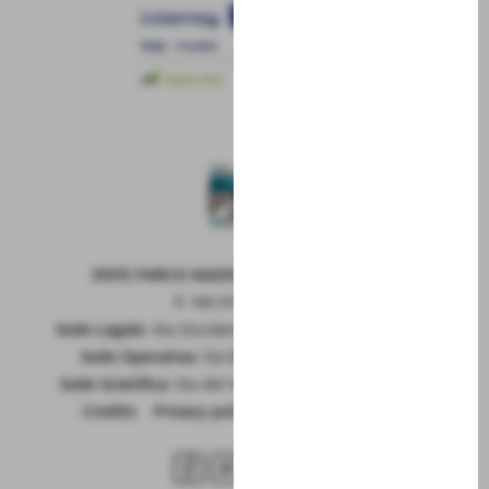
ENTE PARCO NAZIONALE DELLA MAIELLA
P. IVA 01815660699
Sede Legale:
Via Occidentale 6, GUARDIAGRELE (Ch)
Sede Operativa:
Via Badia 28, SULMONA (Aq)
Sede Scietifica:
Via del Vivaio, CARAMANICO T. (Pe)
Credits
|
Privacy policy
|
Cookie policy
RSS