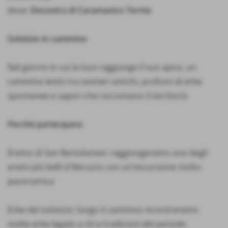
dove:
Decontra di Caramanico Terme
Solstizio in cammino
Nel giorno in cui la luce raggiunge il suo apice, un
cammino lento tra sentieri antichi, profumi di erbe
spontanee e sapori che raccontano il territorio
Perché partecipare:
Eremo di San Bartolomeo: raggiungeremo uno degli
eremi più belli d'Abruzzo con un'escursione molto
panoramica
Erbe del solstizio: lungo il cammino incontreremo
molte erbe legate a riti e tradizioni del periodo