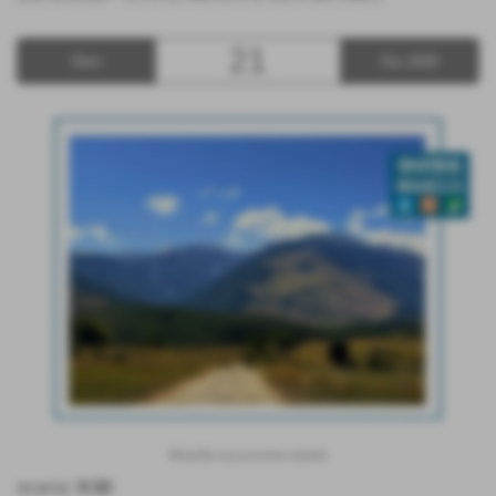
21
Dom
Giu 2026
Maiella escursione estate
orario:
9:30