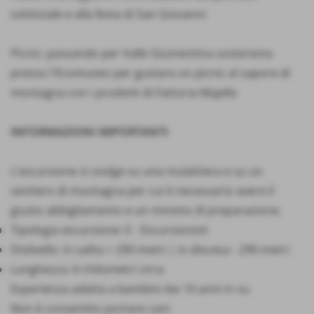
solstiziale e alla festa di San Giovanni
Picnic: passando per Valle Giumentina sosteremo
presso l'Ecomuseo per gustare un picnic al sapore di
montagna con i prodotti di Fattoria Majella
INFORMAZIONI IMPORTANTI
L'escursione si svolge su una mulattiera e su un
sentiero di montagna per cui è necessario avere il
giusto abbigliamento e un minimo di preparazione.
Tipologia escursione: E - Escursionisti
Dislivello: in salita + 290 metri | in discesa - 290 metri
Lunghezza: 6 chilometri circa
Esperienza adatta a bambini dai 10 anni in su
Non è consentito portare cani