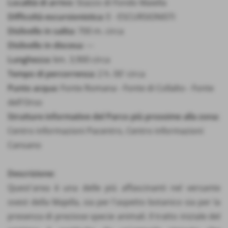
Località di arrivo:
Stazzo di Fondo Maiella
Difficoltà escursionistica:
E - ESCURSIONISTI
Dislivello in salita:
700 m. circa
Dislivello in discesa:
---
Lunghezza:
km. 3,900 circa
Tempo di percorrenza:
2 h. 00' circa
Punto acqua:
Fonte Romana - Fonte di Collalto - Fonte
dell'Orso
Strutture informative del Parco più prossime alla zona:
Centro informazioni Pacentro
,
Centro informazioni
Cansano
Descrizione:
Quest'area è una delle più affascinanti nel versante
ovest della Majella, sia per l'aspetto botanico sia per la
presenza di preziose specie animali. Il tratto iniziale del