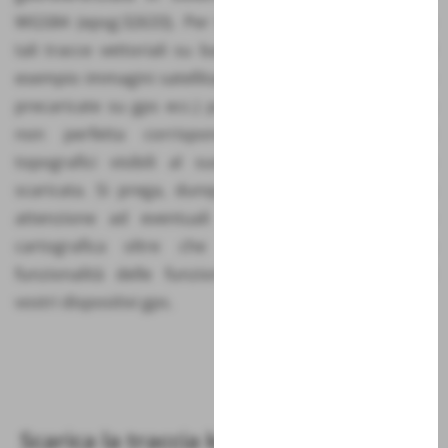
WGS84 (epsg:32633). Per tal ragione, nel visualizzare
tali tracce vettoriali su basi cartografiche diverse (ad
esempio immagini satellitare Google Earth, cartografie
precaricate su gps ecc.) potrebbe essere rilevata una
non perfetta corrispondenza con gli elementi
topografici visibili al suolo e la traccia vettoriale
scaricata. Si prega, dunque, di prestare la massima
attenzione ad eventuali errori di sovrapposizione
cartografica oltre che a verificare la corretta
funzionalità delle funzioni di geolocalizzazione dei
vostri dispositivi gps.
Scarica la traccia kml parziale