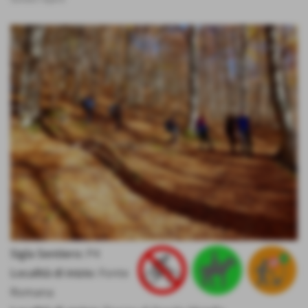
Sigla Sentiero:
P4
Località di inizio:
Fonte
Romana