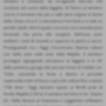
sentiero è costituito da un'agevole sterrata che
conduce nel cuore della faggeta. Di fianco al sentiero
scorre il torrente che più a valle darà origine al fiume
Vella. Dopo circa 5' si attraversa il torrente e si sale un
pendio ripido oltre il quale s'incrocia una comoda pista
forestale che porta alle sorgenti. Nell'area sono
evidenti i resti di muretti e capanne in pietra a secco.
Proseguendo tra i faggi s'incontrano diverse radure
con bella vista sulle cime della Majella. Il sentiero
prosegue zigzagando attraverso la faggeta e in 50'
dalla partenza giunge alla piccola Fonte di Collalto (m.
1526). Lasciando la fonte a destra si procede
superando tratti di bosco e piccole radure fino a quota
1790 dove i faggi lasciano spazio ai floridi prati di
Fondo Majella (1.50 h). Il sentiero termina in loc. Stazzo
(m. 1836) dinanzi al maestoso e suggestivo anfiteatro