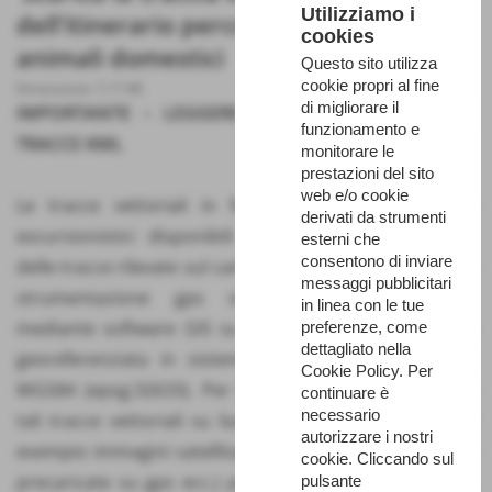
Utilizziamo i
dell'itinerario percorribile anche con
cookies
animali domestici
Questo sito utilizza
cookie propri al fine
Dimensione: 7,17 KB
di migliorare il
IMPORTANTE – LEGGERE PRIMA DI SCARICARE LE
funzionamento e
TRACCE KML
monitorare le
prestazioni del sito
web e/o cookie
Le tracce vettoriali in formato “kml” dei percorsi
derivati da strumenti
escursionistici disponibili derivano dall’esportazione
esterni che
consentono di inviare
delle tracce rilevate sul campo dai tecnici del Parco con
messaggi pubblicitari
strumentazione gps successivamente rettificate
in linea con le tue
mediante software GIS su base I.G.M.I. scala 1:25.000
preferenze, come
dettagliato nella
georeferenziata in sistema di riferimento UTM33N-
Cookie Policy. Per
WGS84 (epsg:32633). Per tal ragione, nel visualizzare
continuare è
necessario
tali tracce vettoriali su basi cartografiche diverse (ad
autorizzare i nostri
esempio immagini satellitare Google Earth, cartografie
cookie. Cliccando sul
precaricate su gps ecc.) potrebbe essere rilevata una
pulsante