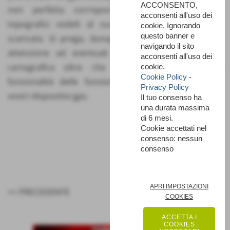
ACCONSENTO,
non perfetta corrispondenza con gli elementi
acconsenti all'uso dei
topografici visibili al suolo e la traccia vettoriale
cookie. Ignorando
questo banner e
scaricata. Si prega, dunque, di prestare la massima
navigando il sito
attenzione ad eventuali errori di sovrapposizione
acconsenti all'uso dei
cartografica oltre che a verificare la corretta
cookie.
Cookie Policy
-
funzionalità delle funzioni di geolocalizzazione dei
Privacy Policy
vostri dispositivi gps.
Il tuo consenso ha
una durata massima
di 6 mesi.
Cookie accettati nel
consenso: nessun
consenso
APRI IMPOSTAZIONI
<< PRECEDENTE
SUCCESSIVO >>
COOKIES
ACCETTA I
COOKIES