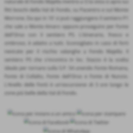
naturale di Fondo Majella mentre a O la vista si apre sui
fitti boschi della Val di Fondo, su Pacentro e sul Monte
Morrone. Da qui in 10' si può raggiungere il sentiero P1
che sale a Monte Amaro oppure proseguire per Fonte
dell'Orso con il sentiero P5. L'itinerario, fresco e
ombroso, è adatto a tutti. Sconsigliato in caso di forti
nevicate per il rischio valanghe a Fondo Majella. Il
sentiero P5 che s'incontra in loc. Stazzo è la scelta
ideale per tornare sulla S.P. 54 unendo Fonte Romana,
Fonte di Collalto, Fonte dell'Orso e Fonte di Nunzio.
L'Anello delle Fonti è un'escursione di 3 ore lungo le
zone più belle della Val di Fondo.