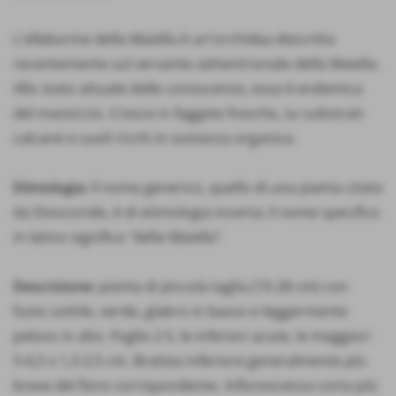
L'elleborine della Maiella è un'orchidea descritta
recentemente sul versante settentrionale della Maiella.
Allo stato attuale delle conoscenze, essa è endemica
del massiccio. Cresce in faggete fresche, su substrati
calcarei e suoli ricchi in sostanza organica.
Etimologia:
il nome generico, quello di una pianta citata
da Dioscoride, è di etimologia incerta; il nome specifico
in latino significa "della Maiella".
Descrizione:
pianta di piccola taglia (10-28 cm) con
fusto sottile, verde, glabro in basso e leggermente
peloso in alto. Foglie 2-5, le inferiori acute, le maggiori
5-6,5 x 1,3-2,5 cm. Brattea inferiore generalmente più
breve del fiore corrispondente. Infiorescenza corta più