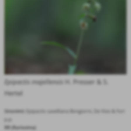
Epipactis majellensis
H. Presser & S.
Hertel
Sinonimi:
Epipactis savelliana Bongiorni, De Vivo & Fori
p.p.
RR (Rarissima)