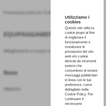
Prenotazioni entro le 15:30 di venerdì 12 giugno
Utilizziamo i
cookies
Questo sito utilizza
EQUIPAGGIAMENTO
cookie propri al fine
di migliorare il
funzionamento e
monitorare le
Abbigliamento e scarpe comodi
prestazioni del sito
web e/o cookie
derivati da strumenti
esterni che
Note
consentono di inviare
messaggi pubblicitari
in linea con le tue
preferenze, come
PRENOTA
dettagliato nella
Cookie Policy. Per
continuare è
necessario