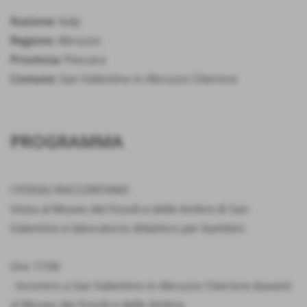
Nazione:
Italy
Regione:
Abruzzo
Provincia:
Pescara
Comune:
San Valentino in Abruzzo Citeriore
PROGRAMMA
I FOSSILI RACCONTANO
Visita al Museo dei Fossili e delle Ambre di San
Valentino e laboratorio didattico per bambini
Ore 17:00
- Incontro a San Valentino in Abruzzo Citeriore davanti
al Museo dei Fossili e delle Ambre.