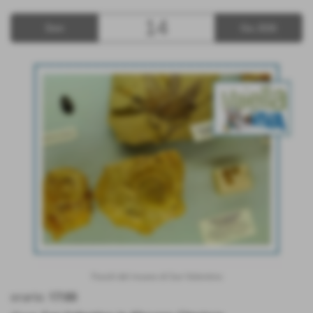
14
Dom
Giu 2026
Fossili del museo di San Valentino
orario:
17:00