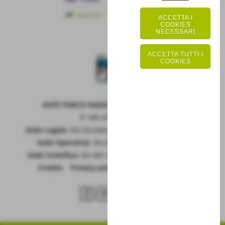
ACCETTA I
COOKIES
NECESSARI
ACCETTA TUTTI I
COOKIES
ENTE PARCO NAZIONALE DELLA MAIELLA
P. IVA 01815660699
Sede Legale:
Via Occidentale 6, GUARDIAGRELE (Ch)
Sede Operativa:
Via Badia 28, SULMONA (Aq)
Sede Scietifica:
Via del Vivaio, CARAMANICO T. (Pe)
Credits
|
Privacy policy
|
Cookie policy
RSS