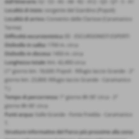
dall'itinerario:
S2 - S3 - A5 - A8 - R2 - A12 - Q3 - Q7 - S - A1
Località di inizio:
sorgente del Giardino (Popoli)
Località di arrivo:
Convento delle Clarisse (Caramanico
Terme)
Difficoltà escursionistica:
EE - ESCURSIONISTI ESPERTI
Dislivello in salita:
1700 m. circa
Dislivello in discesa:
1450 m. circa
Lunghezza totale:
Km. 42,400 circa
(1° giorno km. 18,600: Popoli - Rifugio Iaccio Grande - 2°
giorno km. 23,800: Rifugio Iaccio Grande - Caramanico
T.)
Tempo di percorrenza:
1° giorno 8h 00' circa - 2°
giorno 8h 00' circa
Punti acqua:
Valle Grande - Fonte Fredda - Caramanico
T.
Strutture informative del Parco più prossime alla zona: