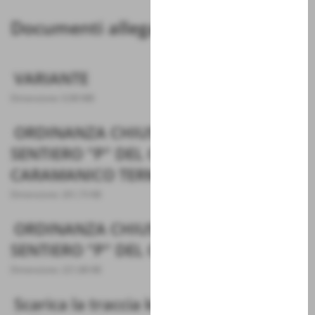
Documenti allegati
VARIANTE
Dimensione: 0,98 MB
ORDINANZA CHIUSURA TRATTO
SENTIERO "P" DEL COMUNE DI
CARAMANICO TERME
Dimensione: 261,73 KB
ORDINANZA CHIUSURA TRATTO
SENTIERO "P" DEL COMUNE DI SALLE
Dimensione: 221,88 KB
Scarica la traccia kml parziale