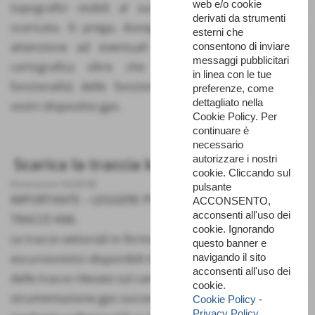
web e/o cookie
topografici visibili al suolo e la traccia vettoriale
derivati da strumenti
scaricata. Si prega, dunque, di prestare la massima
esterni che
attenzione ad eventuali errori di sovrapposizione
consentono di inviare
messaggi pubblicitari
cartografica oltre che a verificare la corretta
in linea con le tue
funzionalità delle funzioni di geo-localizzazione dei
preferenze, come
dettagliato nella
vostri dispositivi gps.
Cookie Policy. Per
continuare è
necessario
autorizzare i nostri
Scarica la traccia kml dell'itinerario
cookie. Cliccando sul
Dimensione: 64,68 KB
pulsante
IMPORTANTE – LEGGERE PRIMA DI SCARICARE LE
ACCONSENTO,
acconsenti all'uso dei
TRACCE KML
cookie. Ignorando
Le tracce vettoriali in formato “kml” dei percorsi
questo banner e
navigando il sito
escursionistici disponibili derivano dall’esportazione
acconsenti all'uso dei
delle tracce rilevate sul campo dai tecnici del Parco con
cookie.
strumentazione gps successivamente rettificate
Cookie Policy
-
Privacy Policy