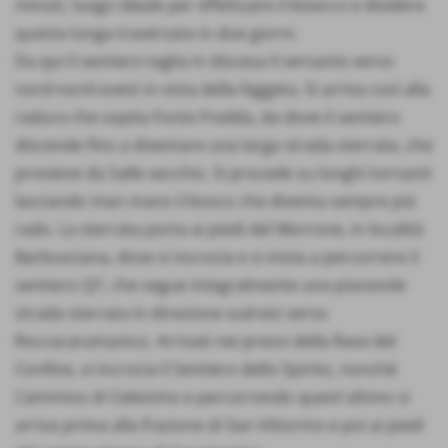
minuti, luogo ideale per effettuare il bivacco e dividere
questa lunga traversata in due giorni.
Da qui il sentiero taglia in discesa il versante verso
nord-nord-ovest in vista della faggeta. Si arriva così alla
radura che ospita Fonte Fredda, da dove il sentiero
discende fino a diventare una larga strada sterrata, che
proviene da Salle vecchio. Si procede su lunghi tornanti
lasciando man mano il bosco che diventa sempre più
rado. La sterrata porta ai piedi del Morrone, in località
Barbusciana, dove si incrocia e si inizia a percorrere il
sentiero Q7, che segue integralmente una piacevole
strada sterrata in direzione sud-est verso
Roccacaramanico. Arrivati nei pressi della Rava del
Confine, si incrocia il Sentiero dello Spirito, nonché
Cammino di Celestino e percorrendo quest'ultimo si
arriva prima alla frazione di San Vittorino e poi ai piedi