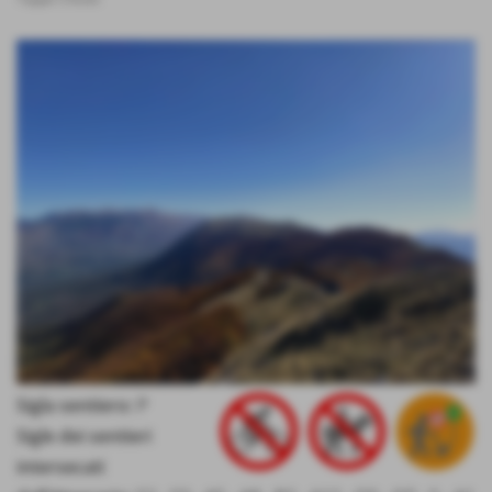
Sigla sentiero:
P
Sigle dei sentieri
intersecati