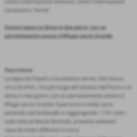
Centro informazione Sulmona
,
Centro Informazione
Caramanico Terme
Questa tappa va divisa in due giorni, con un
pernottamento presso il Rifugio Iaccio Grande.
Descrizione:
La tappa da Popoli a Caramanico terme, che misura
circa 42,4 Km., è la più lunga del sentiero del Parco e va
divisa in due giorni, con un pernottamento presso il
Rifugio Iaccio Grande. Il percorso è molto vario,
partendo dal fondovalle e raggiungendo i 1731 metri
sulla vetta di Monte Rotondo, presenta ambienti
naturali molto differenti tra loro.