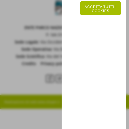
ACCETTA TUTTI I
COOKIES
ENTE PARCO NAZIONALE DELLA MAIELLA
P. IVA 01815660699
Sede Legale:
Via Occidentale 6, GUARDIAGRELE (Ch)
Sede Operativa:
Via Badia 28, SULMONA (Aq)
Sede Scietifica:
Via del Vivaio, CARAMANICO T. (Pe)
Credits
|
Privacy policy
|
Cookie policy
RSS
Realizzazione siti web www.sitoper.it