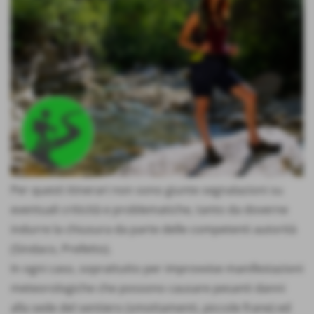
Per questi itinerari non sono giunte segnalazioni su
eventuali criticità e problematiche, tanto da doverne
indurre la chiusura da parte delle competenti autorità
(Sindaco, Prefetto).
In ogni caso, soprattutto per improvvise manifestazioni
meteorologiche che possono causare pesanti danni
alla sede del sentiero (smottamenti, piccole frane) ed