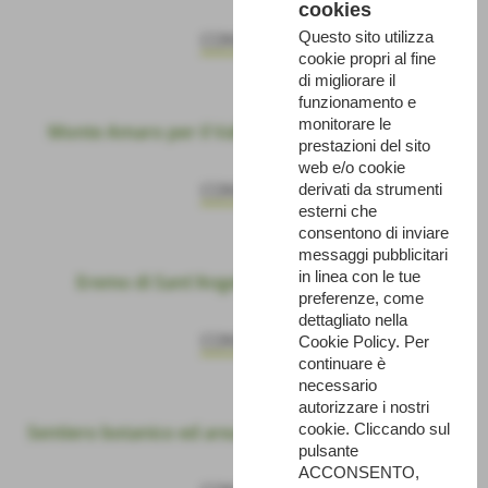
cookies
Questo sito utilizza
CONTINUA
cookie propri al fine
di migliorare il
funzionamento e
monitorare le
Monte Amaro per il Vallone di Fara San Martino
prestazioni del sito
web e/o cookie
CONTINUA
derivati da strumenti
esterni che
consentono di inviare
messaggi pubblicitari
in linea con le tue
Eremo di Sant'Angelo di Lama dei Peligni
preferenze, come
dettagliato nella
CONTINUA
Cookie Policy. Per
continuare è
necessario
autorizzare i nostri
cookie. Cliccando sul
Sentiero botanico ed area faunistica del Camoscio di
La
pulsante
ACCONSENTO,