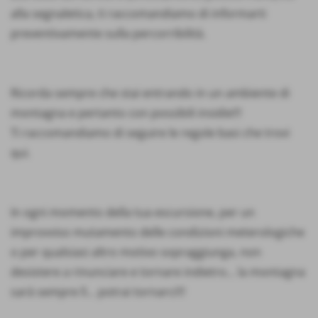
alla segnaletica, ti raccomandiamo di informarti
preventivamente sulla percorribilità.
Ricorda sempre che stai entrando in un ambiente di
montagna e pertanto con possibili insidie!!!
Ti raccomandiamo di seguire le regole basi che trovi
qui.
In ogni momento della tua escursione, per un
improvviso mutamento delle condizioni meterologiche
o per qualsiasi altro motivo sopraggiunga, non
desistere a rinunciare e tornare indietro... la montagna
sarà sempre lì... potrai tornarci!!!