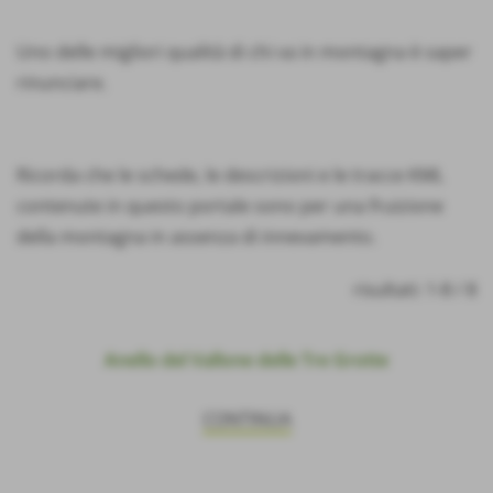
Uno delle migliori qualità di chi va in montagna è saper
rinunciare.
Ricorda che le schede, le descrizioni e le tracce KML
contenute in questo portale sono per una fruizione
della montagna in assenza di innevamento.
risultati: 1-8 / 8
Anello del
Vallone delle Tre Grotte
CONTINUA